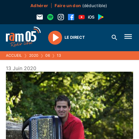
Adhérer
Faire un don
(déductible)
LE DIRECT
Play
ACCUEIL
❯
2020
❯
06
❯
13
13 Juin 2020