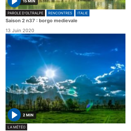
15 MIN
P
PAROLE D'OLTRALPE
RENCONTRES
ITALIE
l
Saison 2 n37 : borgo medievale
a
y
13 Juin 2020
2 MIN
P
LA MÉTÉO
l