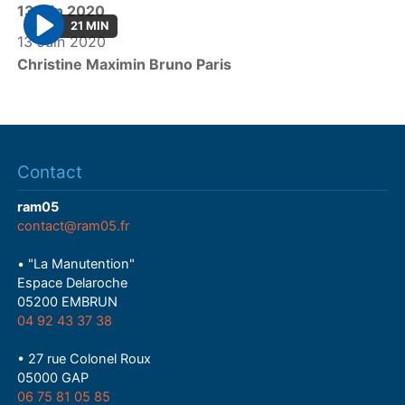
13 juin 2020
a
21 MIN
y
13 Juin 2020
P
Christine Maximin Bruno Paris
l
a
y
Contact
ram05
contact@ram05.fr
• "La Manutention"
Espace Delaroche
05200 EMBRUN
04 92 43 37 38
• 27 rue Colonel Roux
05000 GAP
06 75 81 05 85