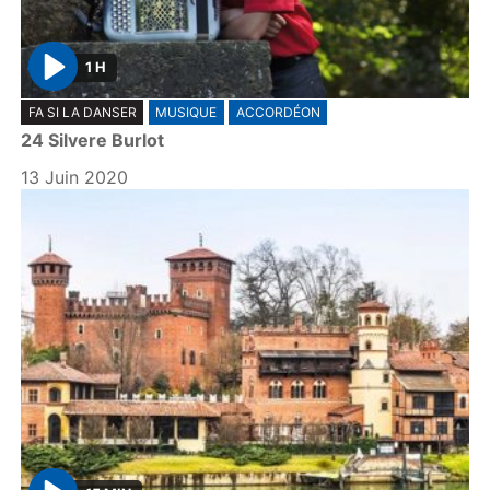
1 H
P
FA SI LA DANSER
MUSIQUE
ACCORDÉON
l
24 Silvere Burlot
a
y
13 Juin 2020