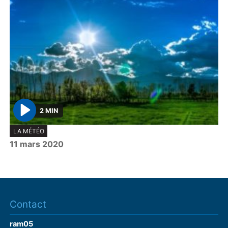
2 MIN
P
LA MÉTÉO
l
11 mars 2020
a
y
Contact
ram05