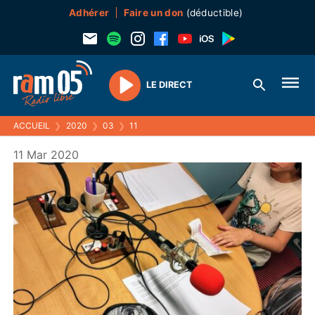
Adhérer
Faire un don
(déductible)
LE DIRECT
Play
ACCUEIL
❯
2020
❯
03
❯
11
11 Mar 2020