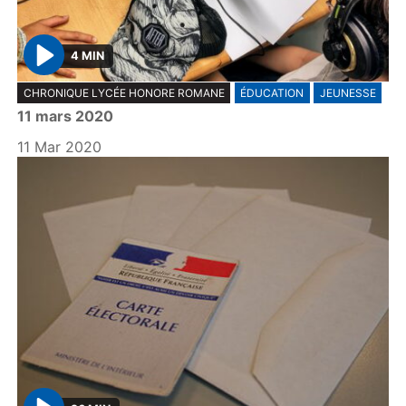
4 MIN
P
CHRONIQUE LYCÉE HONORE ROMANE
ÉDUCATION
JEUNESSE
l
11 mars 2020
a
y
11 Mar 2020