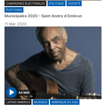
CAMPAGNES ÉLECTORALES
POLITIQUE
SOCIÉTÉ
l
ÉLECTIONS
a
Municipales 2020 – Saint Andre d Embrun
y
11 Mar 2020
44 MIN
P
LATINO AMERICA
MUSIQUE
AMÉRIQUE DU SUD
l