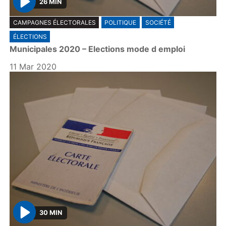
26 MIN
P
CAMPAGNES ÉLECTORALES
POLITIQUE
SOCIÉTÉ
l
ÉLECTIONS
a
Municipales 2020 – Elections mode d emploi
y
11 Mar 2020
30 MIN
P