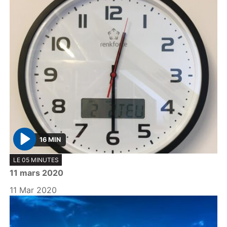
16 MIN
P
LE 05 MINUTES
l
11 mars 2020
a
y
11 Mar 2020