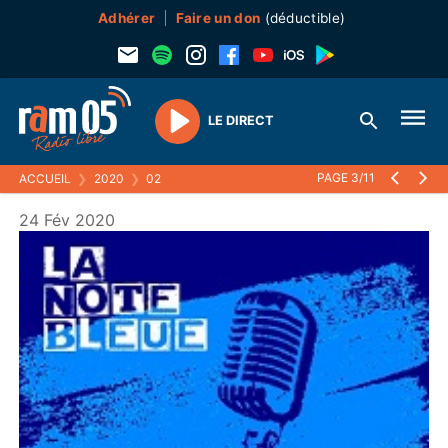
Adhérer
Faire un don
(déductible)
LE DIRECT
Play
PAGE 3/11
ACCUEIL
❯
2020
❯
02
24 Fév 2020