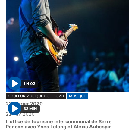
1 H 02
P
COULEUR MUSIQUE (20...-2021)
MUSIQUE
l
22 fevrier 2020
a
32 MIN
y
22 Fév 2020
P
L office de tourisme intercommunal de Serre
l
Poncon avec Yves Lelong et Alexis Aubespin
a