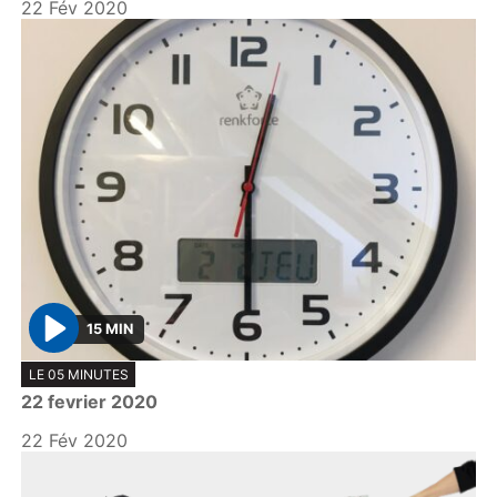
22 Fév 2020
y
15 MIN
P
LE 05 MINUTES
l
22 fevrier 2020
a
y
22 Fév 2020