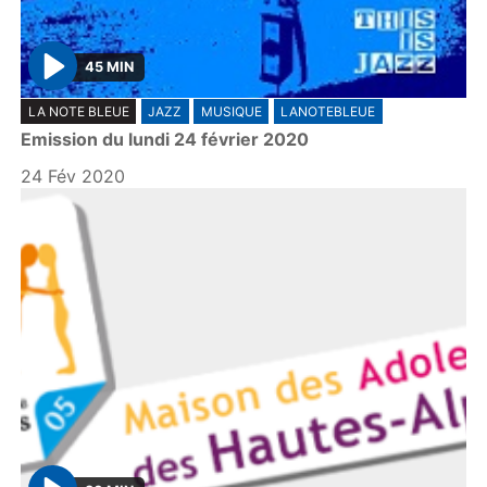
45 MIN
P
LA NOTE BLEUE
JAZZ
MUSIQUE
LANOTEBLEUE
l
Emission du lundi 24 février 2020
a
y
24 Fév 2020