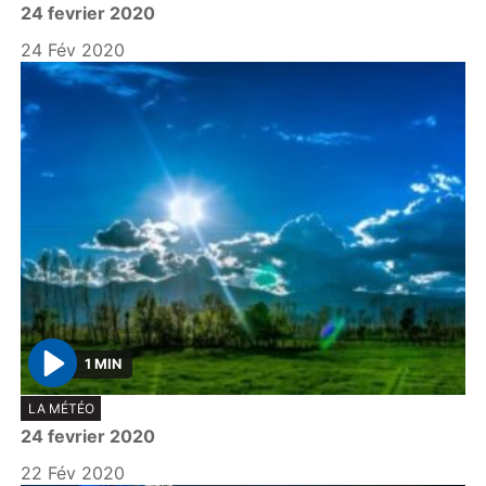
24 fevrier 2020
a
y
24 Fév 2020
1 MIN
P
LA MÉTÉO
l
24 fevrier 2020
a
y
22 Fév 2020