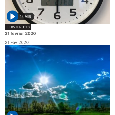
14 MIN
P
LE 05 MINUTES
l
21 fevrier 2020
a
y
21 Fév 2020