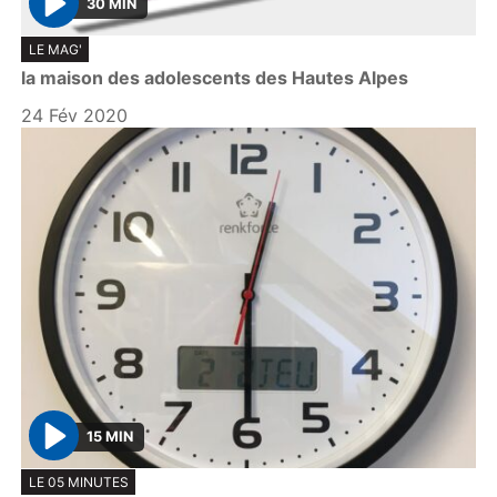
30 MIN
P
LE MAG'
l
la maison des adolescents des Hautes Alpes
a
y
24 Fév 2020
15 MIN
P
LE 05 MINUTES
l