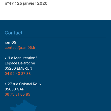
n°47 : 25 janvier 2020
a
y
Contact
ram05
contact@ram05.fr
• "La Manutention"
Espace Delaroche
05200 EMBRUN
04 92 43 37 38
• 27 rue Colonel Roux
05000 GAP
06 75 81 05 85