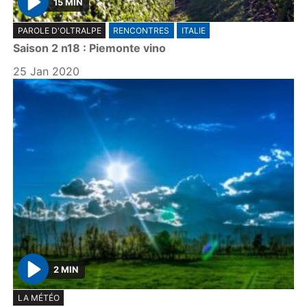
15 MIN
P
PAROLE D'OLTRALPE
RENCONTRES
ITALIE
l
Saison 2 n18 : Piemonte vino
a
y
25 Jan 2020
2 MIN
P
LA MÉTÉO
l