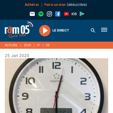
Adhérer
Faire un don
(déductible)
LE DIRECT
Play
ACCUEIL
❯
2020
❯
01
❯
25
25 Jan 2020