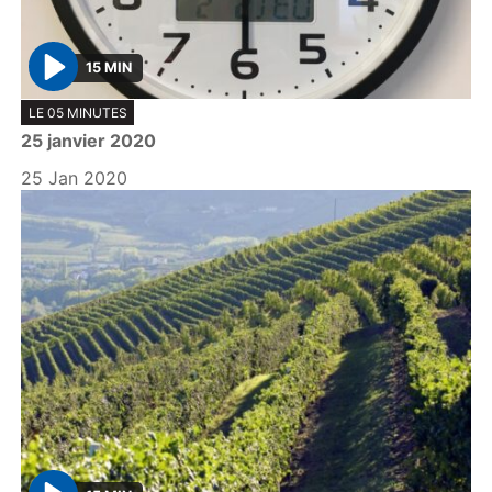
15 MIN
P
LE 05 MINUTES
l
25 janvier 2020
a
y
25 Jan 2020