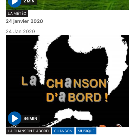
2 MIN
P
LA MÉTÉO
l
24 janvier 2020
a
y
24 Jan 2020
46 MIN
P
LA CHANSON D'ABORD
CHANSON
MUSIQUE
l