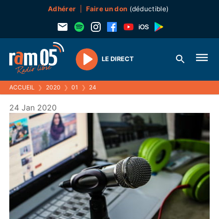
Adhérer
Faire un don
(déductible)
LE DIRECT
Play
ACCUEIL
❯
2020
❯
01
❯
24
24 Jan 2020