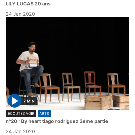
LILY LUCAS 20 ans
a
y
24 Jan 2020
7 MIN
P
ECOUTEZ VOIR
ARTS
l
n°20 : By heart tiago rodriguez 2eme partie
a
y
24 Jan 2020