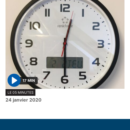
17 MIN
P
LE 05 MINUTES
l
24 janvier 2020
a
y