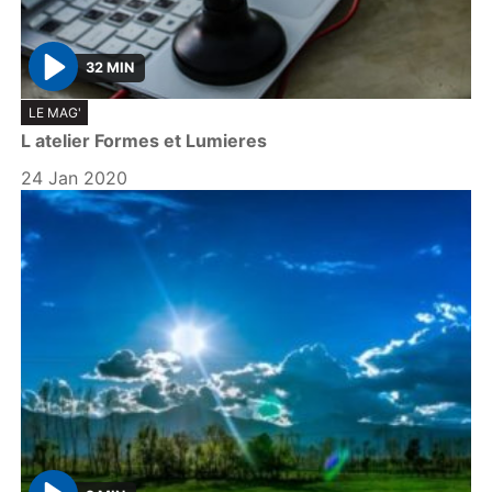
32 MIN
P
LE MAG'
l
L atelier Formes et Lumieres
a
y
24 Jan 2020