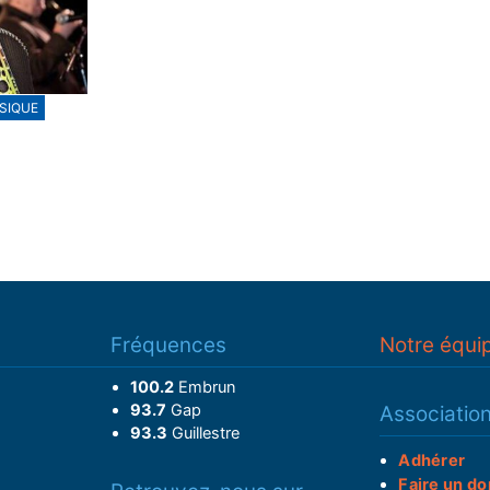
SIQUE
Fréquences
Notre équi
100.2
Embrun
93.7
Gap
Associatio
93.3
Guillestre
Adhérer
Faire un do