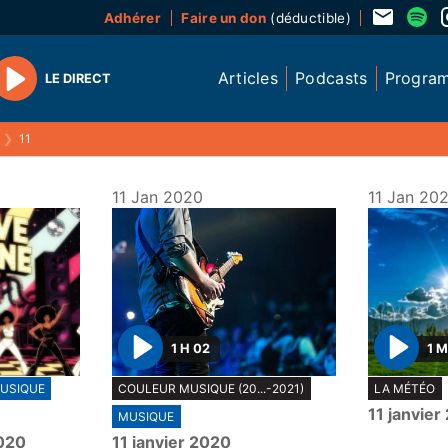
Adhérer
Faire un don
(déductible)
Articles
Podcasts
Progra
LE DIRECT
Play
❯
11
11 Jan 2020
11 Jan 20
1 H 02
1 M
P
P
USIQUE
COULEUR MUSIQUE (20...-2021)
LA MÉTÉO
l
l
11 janvier
MUSIQUE
a
a
2020
11 janvier 2020
y
y