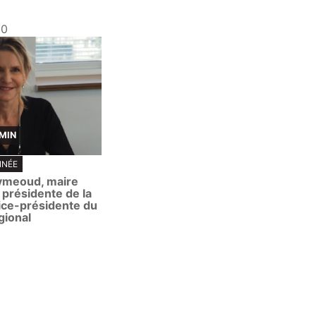
20
 MIN
NNÉE
ymeoud, maire
 présidente de la
ice-présidente du
gional