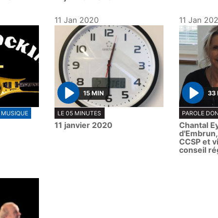
11 Jan 2020
11 Jan 20
15 MIN
33
P
P
MUSIQUE
LE 05 MINUTES
PAROLE DO
l
l
11 janvier 2020
Chantal E
a
a
d'Embrun,
y
y
CCSP et v
conseil ré