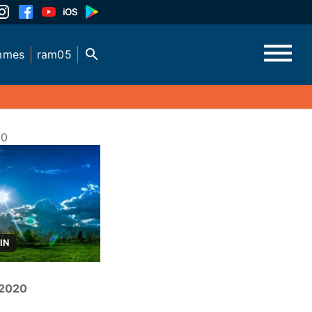
mmes
ram05
20
IN
 2020