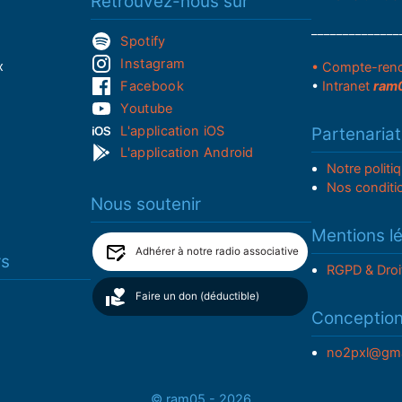
Retrouvez-nous sur
______________
Spotify
Instagram
x
• Compte-ren
Facebook
•
Intranet
ram
Youtube
L'application iOS
Partenariat
L'application Android
Notre politi
Nos conditi
Nous soutenir
Mentions l
Adhérer à notre radio associative
rs
RGPD & Droi
Faire un don (déductible)
Conceptio
no2pxl@gma
© ram05 - 2026