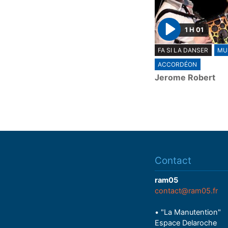
1 H 01
P
FA SI LA DANSER
MU
l
ACCORDÉON
a
Jerome Robert
y
Contact
ram05
contact@ram05.fr
• "La Manutention"
Espace Delaroche