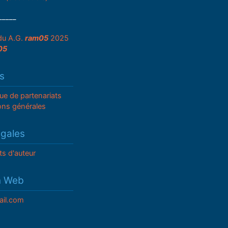
_____
du A.G.
ram05
2025
05
s
que de partenariats
ons générales
égales
ts d'auteur
n Web
il.com