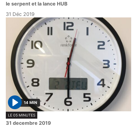
le serpent et la lance HUB
a
y
31 Déc 2019
14 MIN
P
LE 05 MINUTES
l
31 decembre 2019
a
y