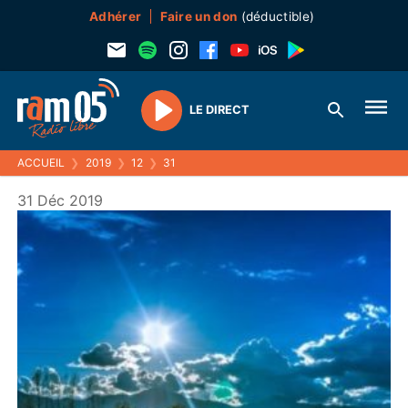
Adhérer
Faire un don
(déductible)
LE DIRECT
Play
ACCUEIL
❯
2019
❯
12
❯
31
31 Déc 2019