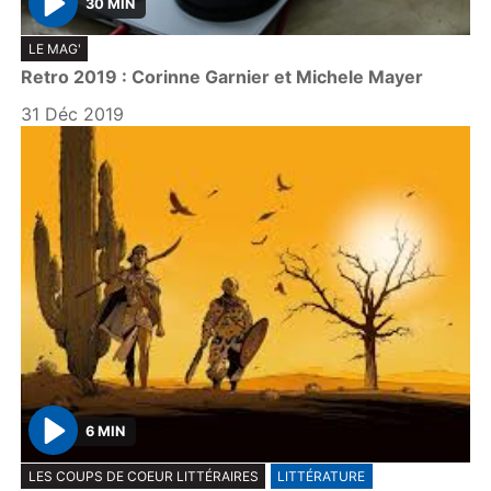
30 MIN
P
LE MAG'
l
Retro 2019 : Corinne Garnier et Michele Mayer
a
y
31 Déc 2019
6 MIN
P
LES COUPS DE COEUR LITTÉRAIRES
LITTÉRATURE
l