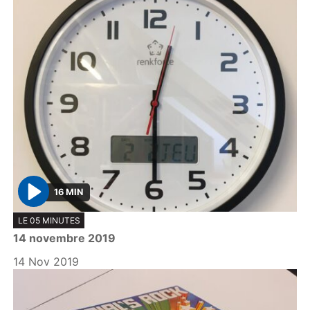
16 MIN
P
LE 05 MINUTES
l
14 novembre 2019
a
y
14 Nov 2019