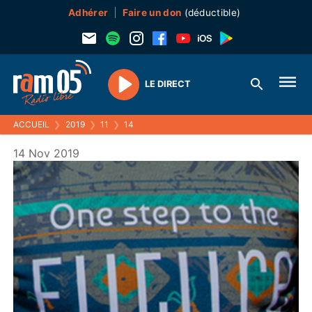
Adhérer
Faire un don
(déductible)
LE DIRECT
Play
ACCUEIL
❯
2019
❯
11
❯
14
14 Nov 2019