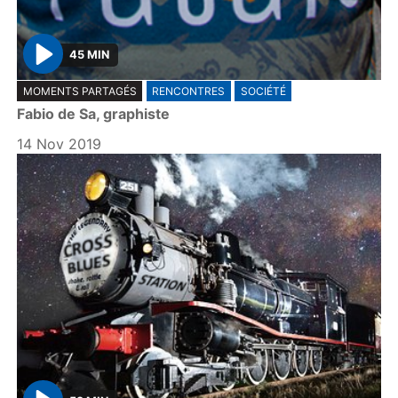
45 MIN
P
MOMENTS PARTAGÉS
RENCONTRES
SOCIÉTÉ
l
Fabio de Sa, graphiste
a
y
14 Nov 2019