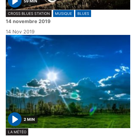
59 MIN
P
CROSS BLUES STATION
MUSIQUE
BLUES
l
14 novembre 2019
a
y
14 Nov 2019
2 MIN
P
LA MÉTÉO
l