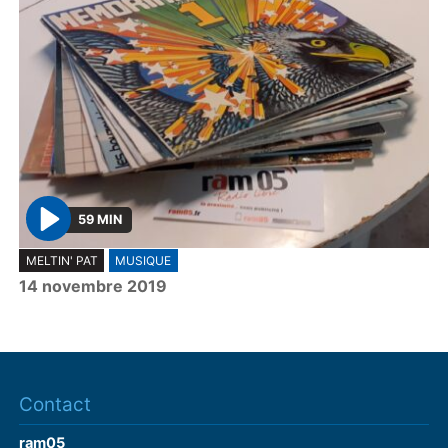
59 MIN
P
MELTIN' PAT
MUSIQUE
l
14 novembre 2019
a
y
Contact
ram05