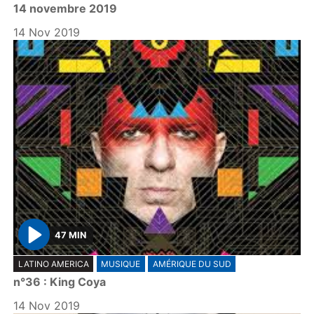
14 novembre 2019
a
y
14 Nov 2019
47 MIN
P
LATINO AMERICA
MUSIQUE
AMÉRIQUE DU SUD
l
n°36 : King Coya
a
y
14 Nov 2019