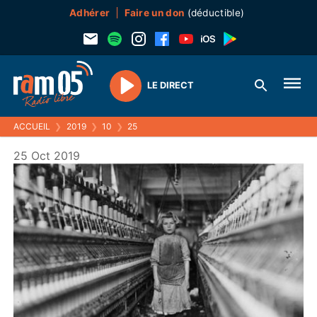
Adhérer
Faire un don
(déductible)
LE DIRECT
Play
ACCUEIL
❯
2019
❯
10
❯
25
25 Oct 2019