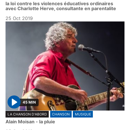
la loi contre les violences éducatives ordinaires
a
avec Charlotte Herve, consultante en parentalite
y
25 Oct 2019
45 MIN
P
LA CHANSON D'ABORD
CHANSON
MUSIQUE
l
Alain Moisan - la pluie
a
y