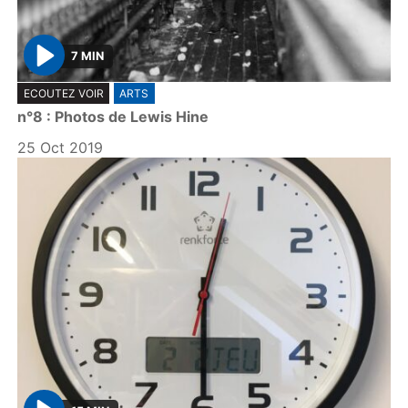
7 MIN
P
ECOUTEZ VOIR
ARTS
l
n°8 : Photos de Lewis Hine
a
y
25 Oct 2019