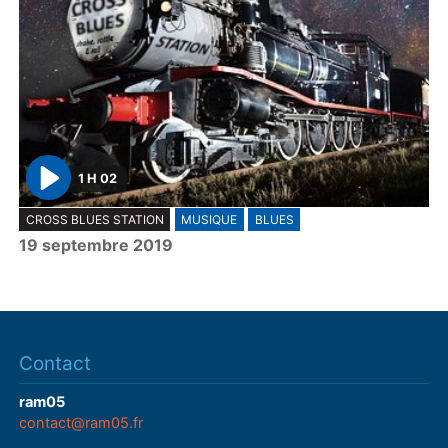
1 H 02
P
CROSS BLUES STATION
MUSIQUE
BLUES
l
19 septembre 2019
a
y
Contact
ram05
contact@ram05.fr