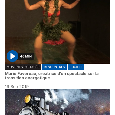
46 MIN
P
MOMENTS PARTAGÉS
RENCONTRES
SOCIÉTÉ
l
Marie Favereau, creatrice d'un spectacle sur la
a
transition energetique
y
19 Sep 2019