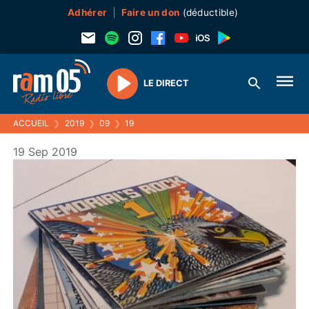
Adhérer
Faire un don
(déductible)
LE DIRECT
Play
ACCUEIL
❯
2019
❯
09
❯
19
19 Sep 2019