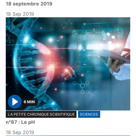
18 septembre 2019
a
y
18 Sep 2019
6 MIN
P
LA PETITE CHRONIQUE SCIENTIFIQUE
SCIENCES
l
n°87 : Le pH
a
y
18 Sep 2019