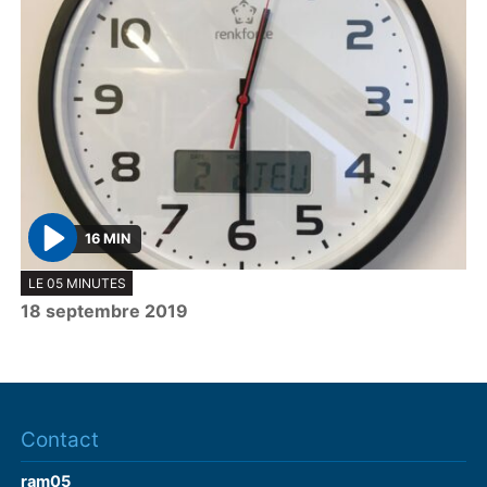
16 MIN
P
LE 05 MINUTES
l
18 septembre 2019
a
y
Contact
ram05