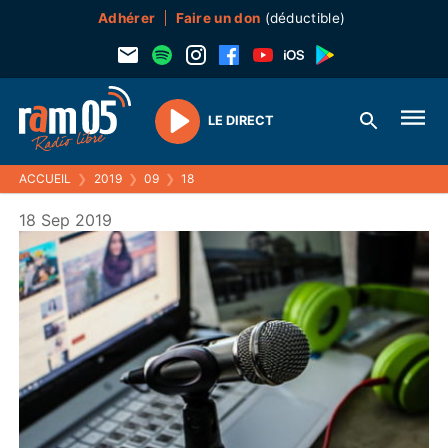
Adhérer
Faire un don
(déductible)
LE DIRECT
Play
ACCUEIL
❯
2019
❯
09
❯
18
18 Sep 2019