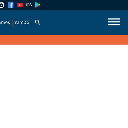
mmes
ram05