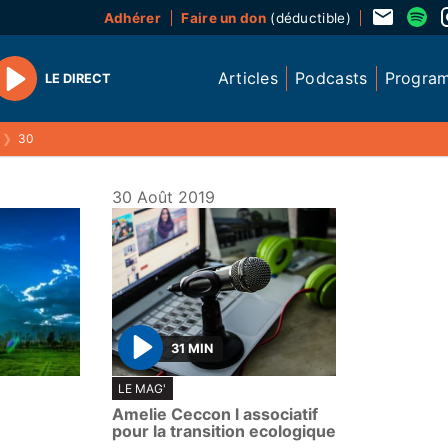
Adhérer
Faire un don
(déductible)
Articles
Podcasts
Progra
LE DIRECT
Play
❯
30
30 Août 2019
31 MIN
P
LE MAG'
l
Amelie Ceccon l associatif
a
pour la transition ecologique
y