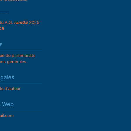
_____
du A.G.
ram05
2025
05
s
que de partenariats
ons générales
égales
ts d'auteur
n Web
il.com