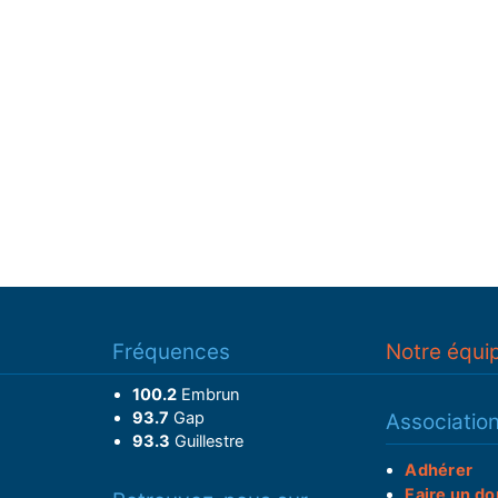
Fréquences
Notre équi
100.2
Embrun
93.7
Gap
Associatio
93.3
Guillestre
Adhérer
Faire un do