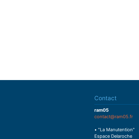
Contact
ram05
contact@ram05.fr
• "La Manutention"
Espace Delaroche