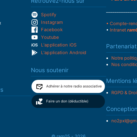
Retrouvez-nous sur
______________
Spotify
Instagram
x
• Compte-ren
Facebook
•
Intranet
ram
Youtube
L'application iOS
Partenariat
L'application Android
Notre politi
Nos conditi
Nous soutenir
Mentions l
Adhérer à notre radio associative
rs
RGPD & Droi
Faire un don (déductible)
Conceptio
no2pxl@gma
© ram05 - 2026