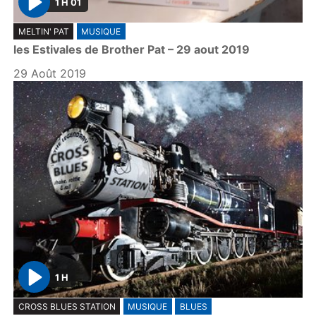
1 H 01
P
MELTIN' PAT
MUSIQUE
l
les Estivales de Brother Pat – 29 aout 2019
a
y
29 Août 2019
1 H
P
CROSS BLUES STATION
MUSIQUE
BLUES
l