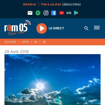
Adhérer
Faire un don
(déductible)
LE DIRECT
Play
ACCUEIL
❯
2019
❯
08
❯
29
29 Août 2019