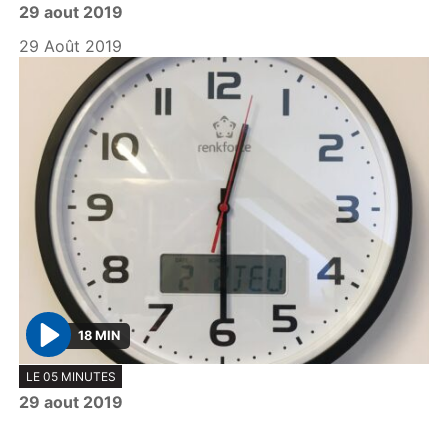
29 aout 2019
a
y
29 Août 2019
18 MIN
P
LE 05 MINUTES
l
29 aout 2019
a
y