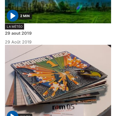
2 MIN
P
LA MÉTÉO
l
29 aout 2019
a
y
29 Août 2019