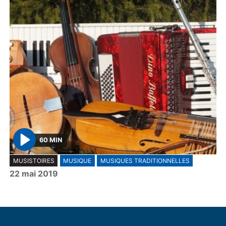
60 MIN
P
MUSISTOIRES
MUSIQUE
MUSIQUES TRADITIONNELLES
l
22 mai 2019
a
y