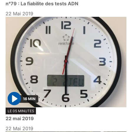
n°79 : La fiabilite des tests ADN
a
y
22 Mai 2019
16 MIN
P
LE 05 MINUTES
l
22 mai 2019
a
y
22 Mai 2019