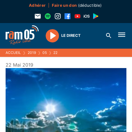
Adhérer
Faire un don
(déductible)
LE DIRECT
Play
ACCUEIL
❯
2019
❯
05
❯
22
22 Mai 2019