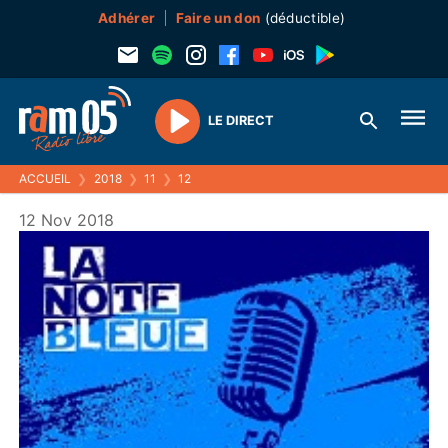
Adhérer
Faire un don
(déductible)
LE DIRECT
Play
ACCUEIL
❯
2018
❯
11
❯
12
12 Nov 2018