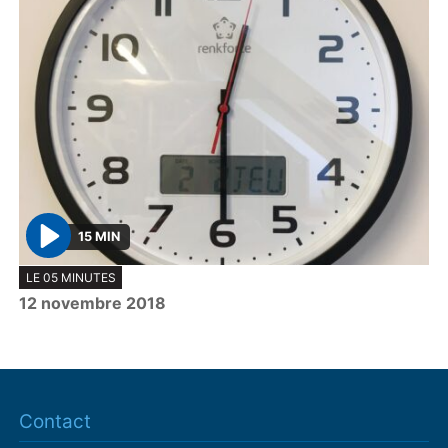
15 MIN
P
LE 05 MINUTES
l
12 novembre 2018
a
y
Contact