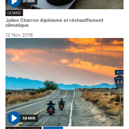
31 MIN
P
LE MAG'
l
Julien Charron Alpinisme et réchauffement
a
climatique
y
12 Nov 2018
58 MIN
P