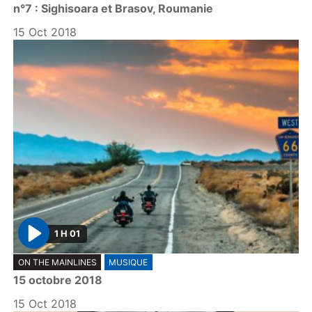
n°7 : Sighisoara et Brasov, Roumanie
a
y
15 Oct 2018
1 H 01
P
ON THE MAINLINES
MUSIQUE
l
15 octobre 2018
a
y
15 Oct 2018