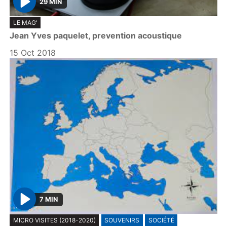
29 MIN
P
LE MAG'
l
Jean Yves paquelet, prevention acoustique
a
y
15 Oct 2018
7 MIN
P
MICRO VISITES (2018-2020)
SOUVENIRS
SOCIÉTÉ
l