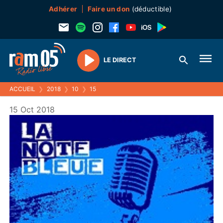
Adhérer
Faire un don
(déductible)
LE DIRECT
Play
ACCUEIL
❯
2018
❯
10
❯
15
15 Oct 2018