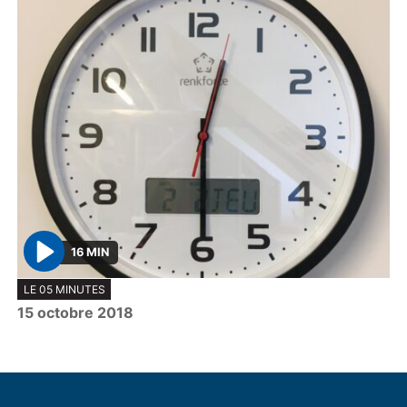
16 MIN
P
LE 05 MINUTES
l
15 octobre 2018
a
y