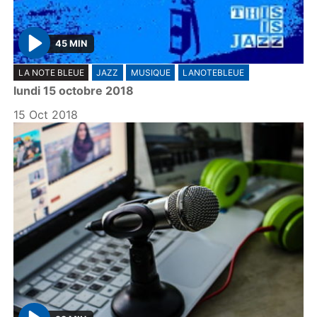
45 MIN
P
LA NOTE BLEUE
JAZZ
MUSIQUE
LANOTEBLEUE
l
lundi 15 octobre 2018
a
y
15 Oct 2018