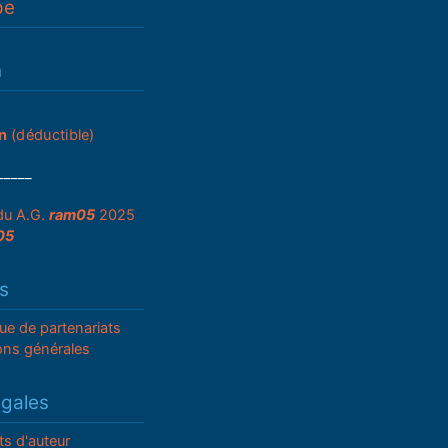
pe
n
n
(déductible)
_____
du A.G.
ram05
2025
05
s
que de partenariats
ons générales
égales
ts d'auteur