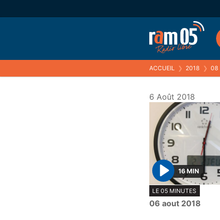
ACCUEIL
❯
2018
❯
08
6 Août 2018
16 MIN
P
LE 05 MINUTES
l
06 aout 2018
a
y