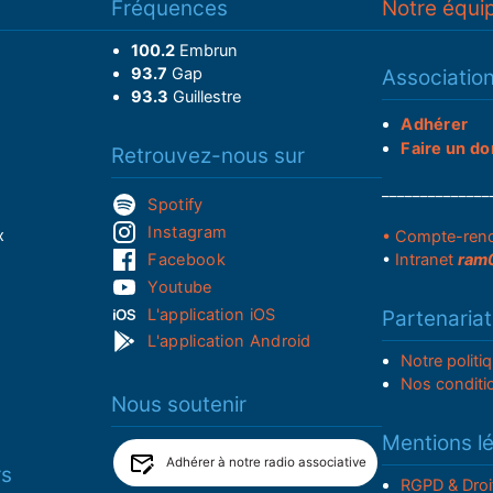
Fréquences
Notre équi
100.2
Embrun
93.7
Gap
Associatio
93.3
Guillestre
Adhérer
Faire un do
Retrouvez-nous sur
______________
Spotify
Instagram
x
• Compte-ren
Facebook
•
Intranet
ram
Youtube
L'application iOS
Partenariat
L'application Android
Notre politi
Nos conditi
Nous soutenir
Mentions l
Adhérer à notre radio associative
rs
RGPD & Droi