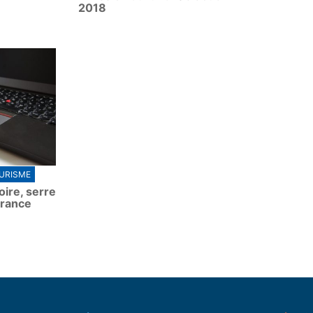
2018
URISME
toire, serre
rance