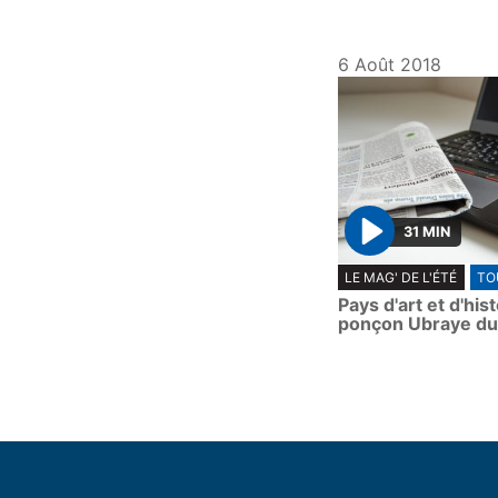
6 Août 2018
31 MIN
P
LE MAG' DE L'ÉTÉ
TO
l
Pays d'art et d'his
a
ponçon Ubraye du
y