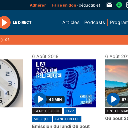
Adhérer
Faire un don
(déductible)
Articles
Podcasts
Progra
LE DIRECT
Play
❯
06
6 Août 2018
6 Août 20
45 MIN
57
P
P
LA NOTE BLEUE
JAZZ
ON THE MAI
l
l
06 aout 2
MUSIQUE
LANOTEBLEUE
a
a
Emission du lundi 06 aout
y
y