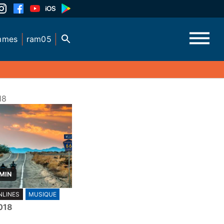
mmes
ram05
18
 MIN
NLINES
MUSIQUE
018