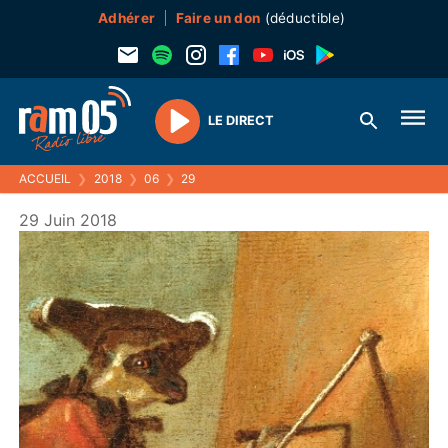
Adhérer
Faire un don
(déductible)
LE DIRECT
Play
ACCUEIL
❯
2018
❯
06
❯
29
29 Juin 2018