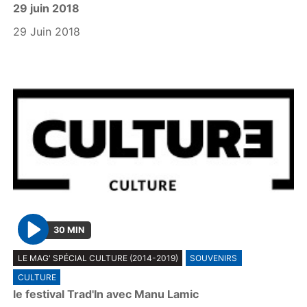
29 juin 2018
a
y
29 Juin 2018
30 MIN
P
LE MAG' SPÉCIAL CULTURE (2014-2019)
SOUVENIRS
l
CULTURE
a
le festival Trad'In avec Manu Lamic
y