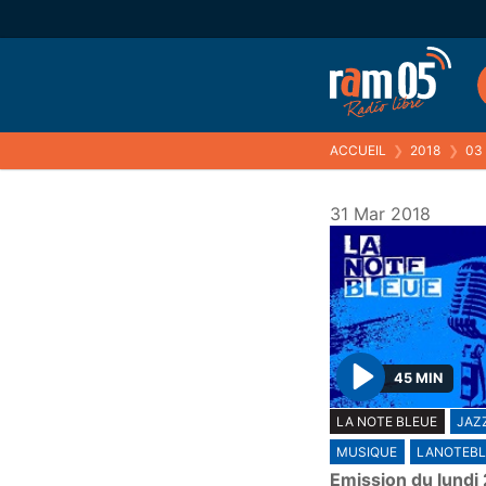
ACCUEIL
❯
2018
❯
03
31 Mar 2018
45 MIN
P
LA NOTE BLEUE
JAZ
l
MUSIQUE
LANOTEBL
a
Emission du lundi
y