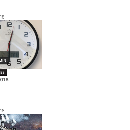
18
MIN
TES
2018
18