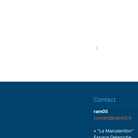
y
Contact
ram05
contact@ram05.fr
• "La Manutention"
Espace Delaroche