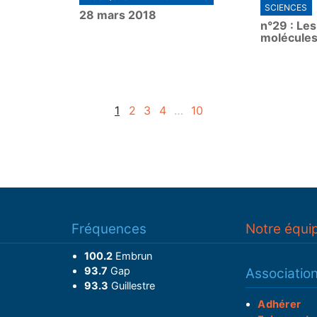
SCIENCES
28 mars 2018
y
y
n°29 : Le
molécules
1
2
3
4
…
10
Fréquences
Notre équi
100.2
Embrun
93.7
Gap
Associatio
93.3
Guillestre
Adhérer