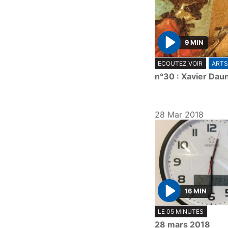
9 MIN
P
ECOUTEZ VOIR
ARTS
l
n°30 : Xavier Dau
a
y
28 Mar 2018
16 MIN
P
LE 05 MINUTES
l
28 mars 2018
a