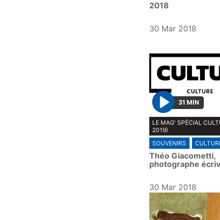
2018
30 Mar 2018
31 MIN
P
LE MAG' SPÉCIAL CULT
l
2019)
a
SOUVENIRS
CULTUR
y
Théo Giacometti,
photographe écriv
30 Mar 2018