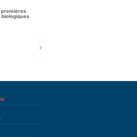
s premières
 biologiques
pe
n