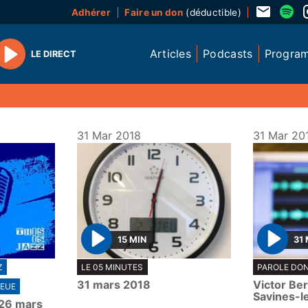
Adhérer
Faire un don
(déductible)
Articles
Podcasts
Progra
LE DIRECT
Play
31 Mar 2018
31 Mar 20
15 MIN
31 
P
P
Z
LE 05 MINUTES
PAROLE DO
l
l
31 mars 2018
Victor Be
EUE
a
a
Savines-l
 26 mars
y
y