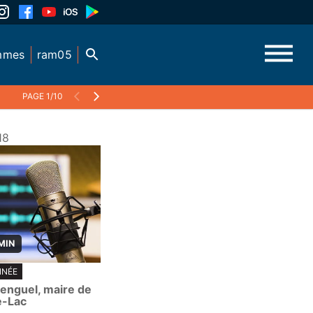
mmes
ram05
PAGE 1/10
18
MIN
NNÉE
renguel, maire de
e-Lac