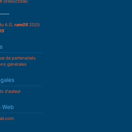
n
(déductible)
_____
du A.G.
ram05
2025
05
s
que de partenariats
ons générales
égales
ts d'auteur
n Web
il.com