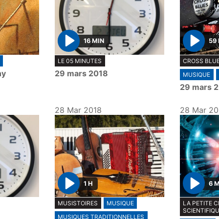
16 MIN
59
P
P
LE 05 MINUTES
CROSS BLUE
l
l
ny
29 mars 2018
MUSIQUE
a
a
29 mars 
y
y
28 Mar 2018
28 Mar 20
1 H
6 
P
P
MUSISTOIRES
MUSIQUE
LA PETITE 
l
l
SCIENTIFIQ
MUSIQUES TRADITIONNELLES
a
a