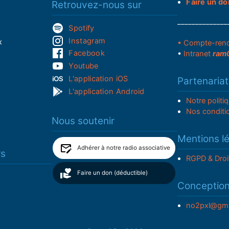
Faire un do
Retrouvez-nous sur
______________
Spotify
Instagram
x
• Compte-ren
Facebook
•
Intranet
ram
Youtube
L'application iOS
Partenariat
L'application Android
Notre politi
Nos conditi
Nous soutenir
Mentions l
Adhérer à notre radio associative
rs
RGPD & Droi
Faire un don (déductible)
Conceptio
no2pxl@gma