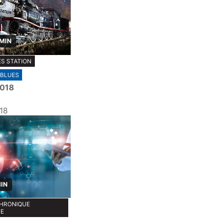
 MIN
S STATION
BLUES
2018
18
MIN
CHRONIQUE
UE