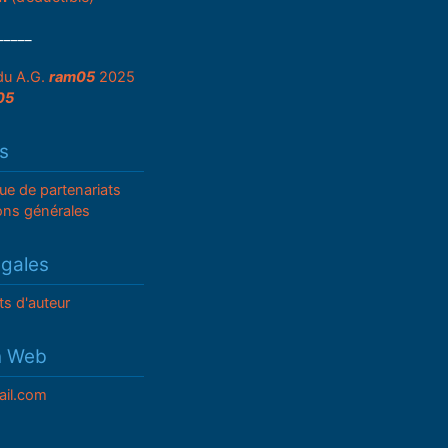
_____
du A.G.
ram05
2025
05
s
que de partenariats
ons générales
égales
ts d'auteur
n Web
il.com