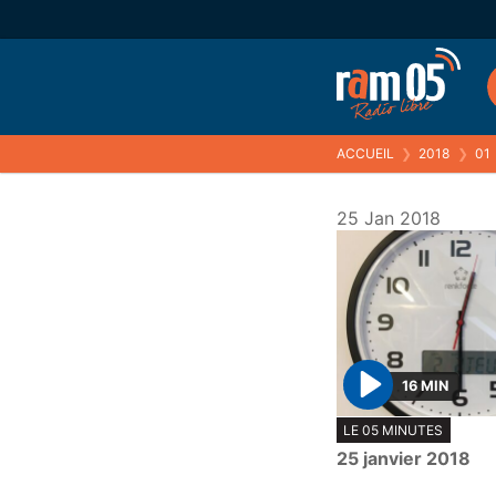
ACCUEIL
❯
2018
❯
01
25 Jan 2018
16 MIN
P
LE 05 MINUTES
l
25 janvier 2018
a
y