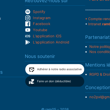
Retrouvez-nous sur
______________
Spotify
Instagram
x
• Compte-ren
Facebook
•
Intranet
ram
Youtube
L'application iOS
Partenariat
L'application Android
Notre politi
Nos conditi
Nous soutenir
Mentions l
Adhérer à notre radio associative
rs
RGPD & Droi
Faire un don (déductible)
Conceptio
no2pxl@gma
© ram05 - 2026