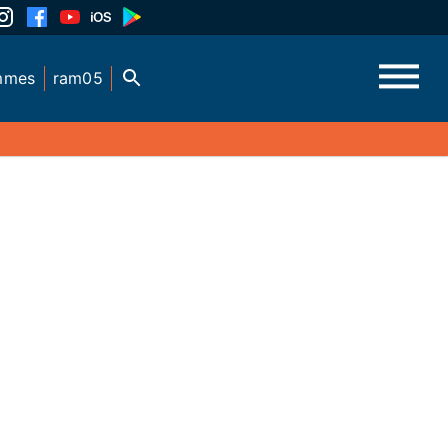
mmes
ram05