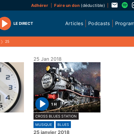
Adhérer
Faire un don
(déductible)
Articles
Podcasts
Progra
LE DIRECT
Play
❯
25
25 Jan 2018
1 H
P
CROSS BLUES STATION
l
MUSIQUE
BLUES
a
25 janvier 2018
y