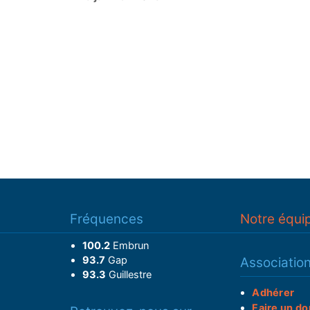
Fréquences
Notre équi
100.2
Embrun
93.7
Gap
Associatio
93.3
Guillestre
Adhérer
Faire un do