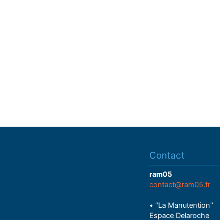
Contact
ram05
contact@ram05.fr
• "La Manutention"
Espace Delaroche