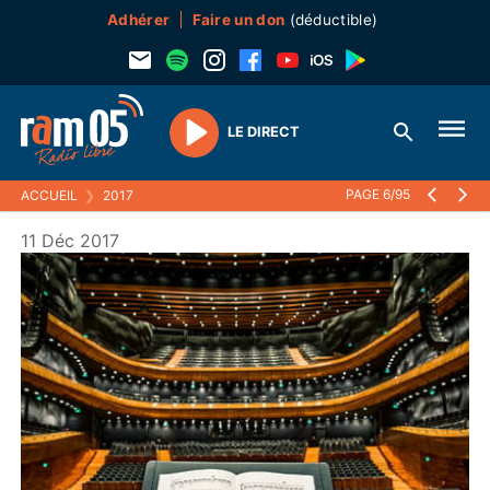
Adhérer
Faire un don
(déductible)
LE DIRECT
Play
PAGE 6/95
ACCUEIL
❯
2017
11 Déc 2017