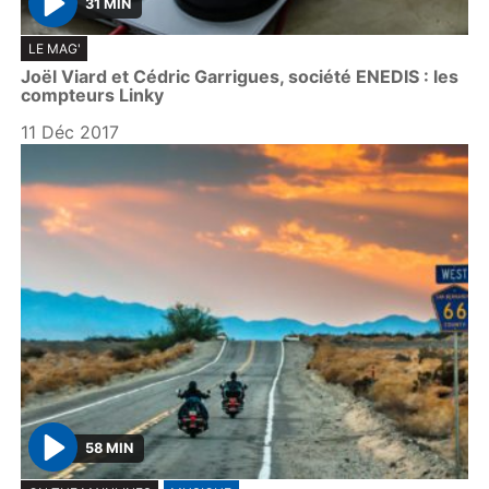
31 MIN
P
LE MAG'
l
Joël Viard et Cédric Garrigues, société ENEDIS : les
a
compteurs Linky
y
11 Déc 2017
58 MIN
P