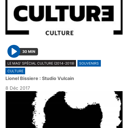
30 MIN
P
LE MAG' SPÉCIAL CULTURE (2014-2019)
SOUVENIRS
l
CULTURE
a
Lionel Bissiere : Studio Vulcain
y
8 Déc 2017