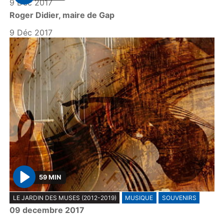
9 Déc 2017
P
Roger Didier, maire de Gap
l
a
9 Déc 2017
y
59 MIN
P
LE JARDIN DES MUSES (2012-2019)
MUSIQUE
SOUVENIRS
l
09 decembre 2017
a