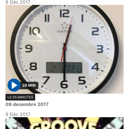
y
9 Déc 2017
20 MIN
P
LE 05 MINUTES
l
09 decembre 2017
a
y
9 Déc 2017