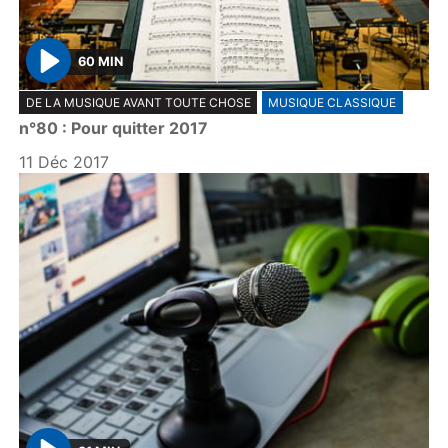
60 MIN
P
DE LA MUSIQUE AVANT TOUTE CHOSE
MUSIQUE CLASSIQUE
l
n°80 : Pour quitter 2017
a
y
11 Déc 2017