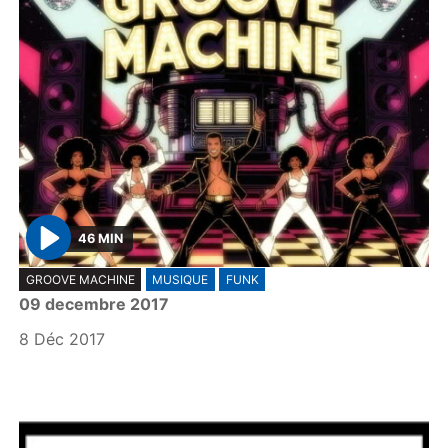
46 MIN
P
GROOVE MACHINE
MUSIQUE
FUNK
l
09 decembre 2017
a
y
8 Déc 2017