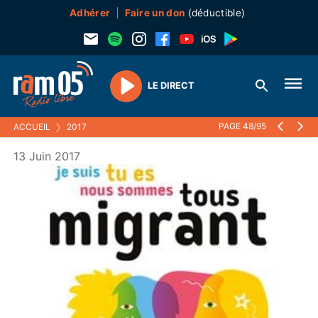
Adhérer
Faire un don
(déductible)
LE DIRECT
Play
PAGE 48/95
ACCUEIL
❯
2017
13 Juin 2017