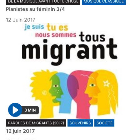
DE LA MUSIQUE AVANT TOUTE CHOSE
MUSIQUE CLASSIQUE
l
Pianistes au féminin 3/4
a
y
12 Juin 2017
3 MIN
P
PAROLES DE MIGRANTS (2017)
SOUVENIRS
SOCIÉTÉ
l
12 juin 2017
a
y