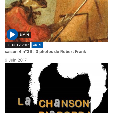
6 MIN
P
ECOUTEZ VOIR
ARTS
l
saison 4 n°39 : 3 photos de Robert Frank
a
y
9 Juin 2017