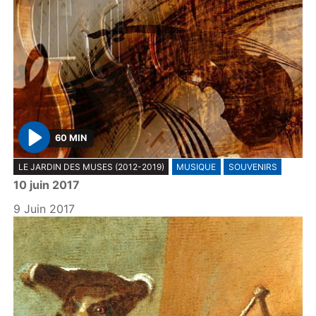
60 MIN
P
LE JARDIN DES MUSES (2012-2019)
MUSIQUE
SOUVENIRS
l
10 juin 2017
a
y
9 Juin 2017