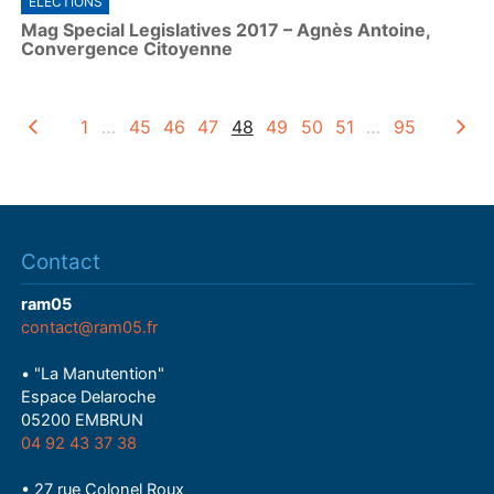
ÉLECTIONS
a
Mag Special Legislatives 2017 – Agnès Antoine,
y
Convergence Citoyenne
1
…
45
46
47
48
49
50
51
…
95
Contact
ram05
contact@ram05.fr
• "La Manutention"
Espace Delaroche
05200 EMBRUN
04 92 43 37 38
• 27 rue Colonel Roux