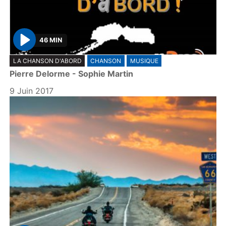
46 MIN
P
LA CHANSON D'ABORD
CHANSON
MUSIQUE
l
Pierre Delorme - Sophie Martin
a
y
9 Juin 2017