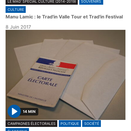
LE MAG' SPÉCIAL CULTURE (2014-2019)
SOUVENIRS
l
CULTURE
a
Manu Lamic : le Trad'in Valle Tour et Trad'in Festival
y
8 Juin 2017
14 MIN
P
CAMPAGNES ÉLECTORALES
POLITIQUE
SOCIÉTÉ
l