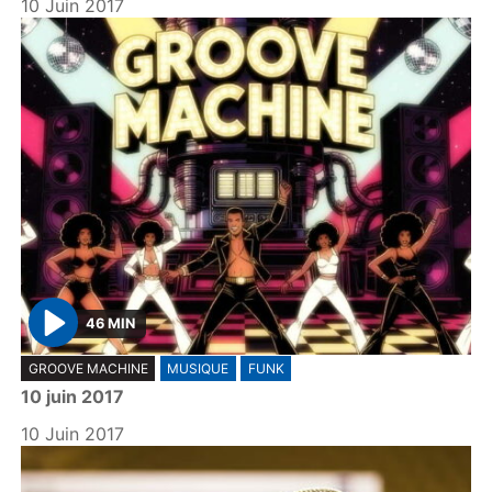
10 Juin 2017
46 MIN
P
GROOVE MACHINE
MUSIQUE
FUNK
l
10 juin 2017
a
y
10 Juin 2017