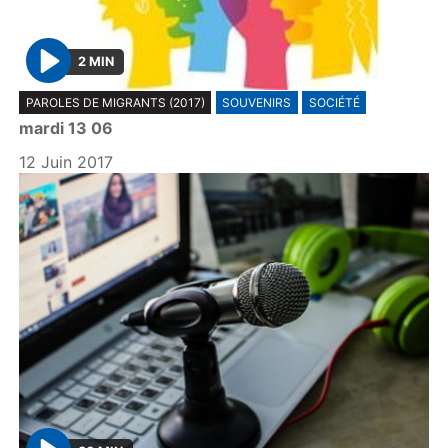
2 MIN
P
PAROLES DE MIGRANTS (2017)
SOUVENIRS
SOCIÉTÉ
l
mardi 13 06
a
y
12 Juin 2017