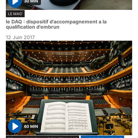
30 MIN
P
LE MAG'
l
le DAQ : dispositif d'accompagnement a la
a
qualification d'embrun
y
12 Juin 2017
60 MIN
P