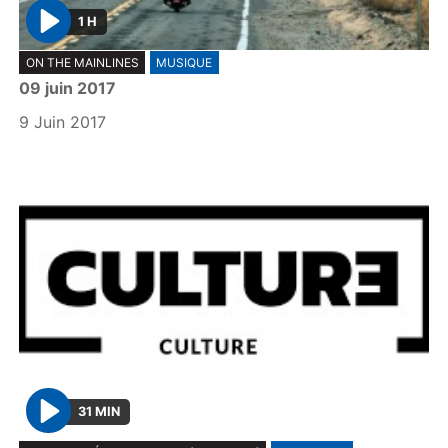
1 H
P
ON THE MAINLINES
MUSIQUE
l
09 juin 2017
a
y
9 Juin 2017
31 MIN
P