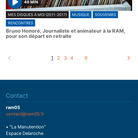
46 MIN
P
MES DISQUES À MOI (2011-2017)
MUSIQUE
SOUVENIRS
l
RENCONTRES
a
Bruno Honoré, Journaliste et animateur à la RAM,
y
pour son départ en retraite
1
2
3
4
…
9
Contact
ram05
contact@ram05.fr
• "La Manutention"
Espace Delaroche