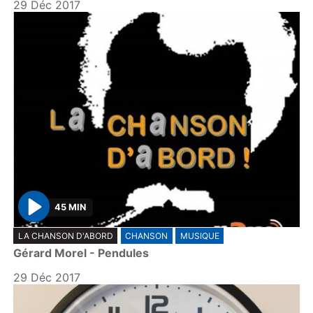
y
29 Déc 2017
45 MIN
P
LA CHANSON D'ABORD
CHANSON
MUSIQUE
l
Gérard Morel - Pendules
a
y
29 Déc 2017