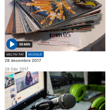
59 MIN
P
MELTIN' PAT
MUSIQUE
l
28 decembre 2017
a
y
28 Déc 2017