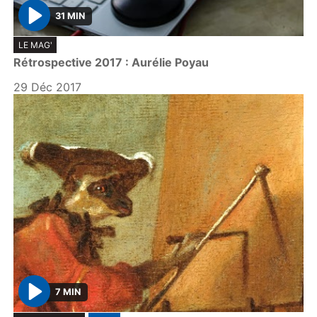
31 MIN
P
LE MAG'
l
Rétrospective 2017 : Aurélie Poyau
a
y
29 Déc 2017
7 MIN
P