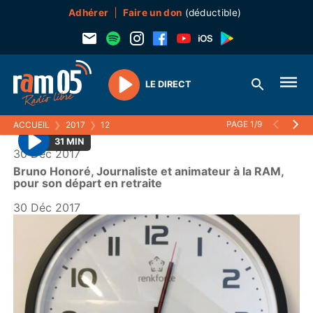
Adhérer
Faire un don
(déductible)
LE DIRECT
Play
PAGE 1/9
ACCUEIL
❯
2017
❯
12
31 MIN
30 Déc 2017
P
Bruno Honoré, Journaliste et animateur à la RAM,
l
pour son départ en retraite
a
30 Déc 2017
y