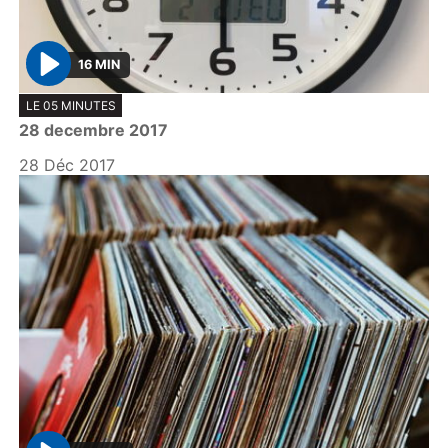
16 MIN
P
LE 05 MINUTES
l
28 decembre 2017
a
y
28 Déc 2017