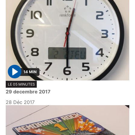
14 MIN
P
LE 05 MINUTES
l
29 decembre 2017
a
y
28 Déc 2017