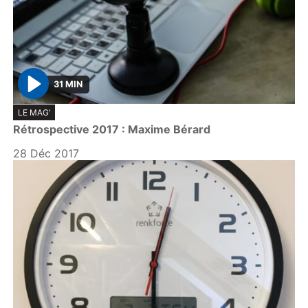
31 MIN
P
LE MAG'
l
Rétrospective 2017 : Maxime Bérard
a
y
28 Déc 2017