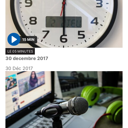
15 MIN
P
LE 05 MINUTES
l
30 decembre 2017
a
y
30 Déc 2017