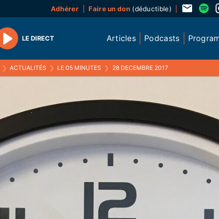
Adhérer
Faire un don
(déductible)
Articles
Podcasts
Progra
LE DIRECT
Play
❯
ACTUALITÉS
❯
LE 05 MINUTES
❯
28 DECEMBRE 2017