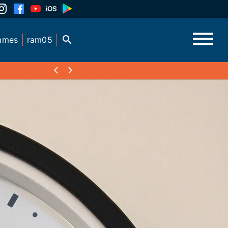
mmes
ram05