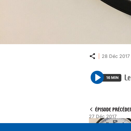
Partager
28 Déc 2017 
Le
16 MIN
P
l
a
y
ÉPISODE PRÉCÉDE
27 Déc 2017