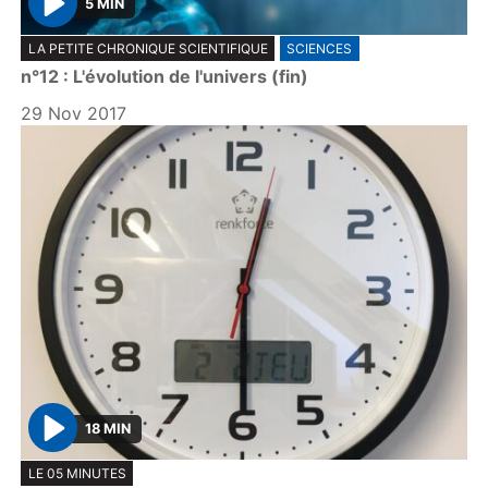
5 MIN
P
LA PETITE CHRONIQUE SCIENTIFIQUE
SCIENCES
l
n°12 : L'évolution de l'univers (fin)
a
y
29 Nov 2017
18 MIN
P
LE 05 MINUTES
l