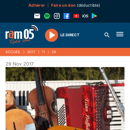
Adhérer
Faire un don
(déductible)
LE DIRECT
Play
ACCUEIL
❯
2017
❯
11
❯
29
29 Nov 2017