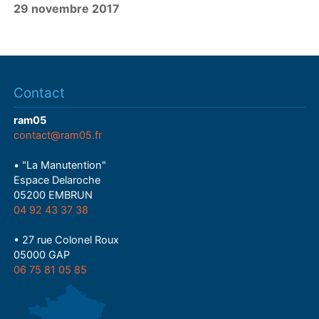
29 novembre 2017
a
y
Contact
ram05
contact@ram05.fr
• "La Manutention"
Espace Delaroche
05200 EMBRUN
04 92 43 37 38
• 27 rue Colonel Roux
05000 GAP
06 75 81 05 85