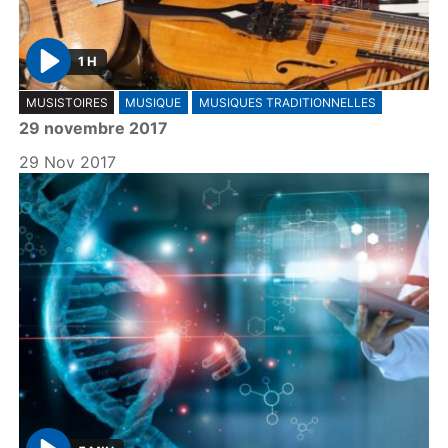
1 H
P
MUSISTOIRES
MUSIQUE
MUSIQUES TRADITIONNELLES
l
29 novembre 2017
a
y
29 Nov 2017