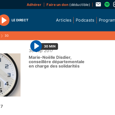
Adhérer
Faire un don
(déductible)
Articles
Podcasts
Progra
LE DIRECT
Play
❯
30
30 MIN
30 Sep 2017
P
Marie-Noëlle Disdier,
l
conseillère départementale
a
en charge des solidarités
y
17