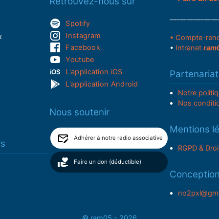
Retrouvez-nous sur
______________
Spotify
Instagram
x
• Compte-ren
Facebook
•
Intranet
ram
Youtube
L'application iOS
Partenariat
L'application Android
Notre politi
Nos conditi
Nous soutenir
Mentions l
Adhérer à notre radio associative
rs
RGPD & Droi
Faire un don (déductible)
Conceptio
no2pxl@gma
© ram05 - 2026