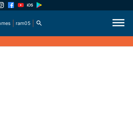
mmes
ram05