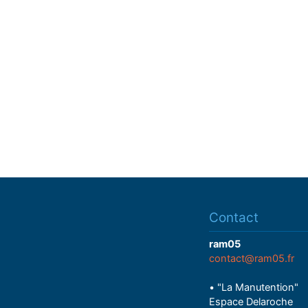
Contact
ram05
contact@ram05.fr
• "La Manutention"
Espace Delaroche