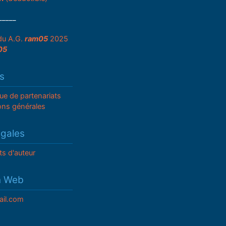
_____
du A.G.
ram05
2025
05
s
que de partenariats
ons générales
égales
ts d'auteur
n Web
il.com