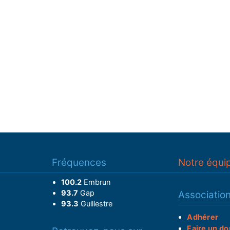
Fréquences
Notre équi
100.2
Embrun
93.7
Gap
Associatio
93.3
Guillestre
Adhérer
Faire un do