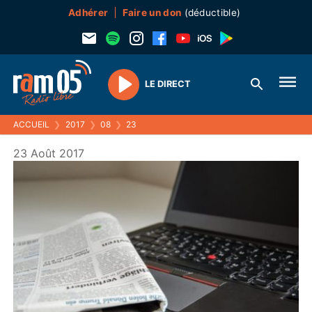
Adhérer
Faire un don
(déductible)
LE DIRECT
Play
ACCUEIL
❯
2017
❯
08
❯
23
23 Août 2017