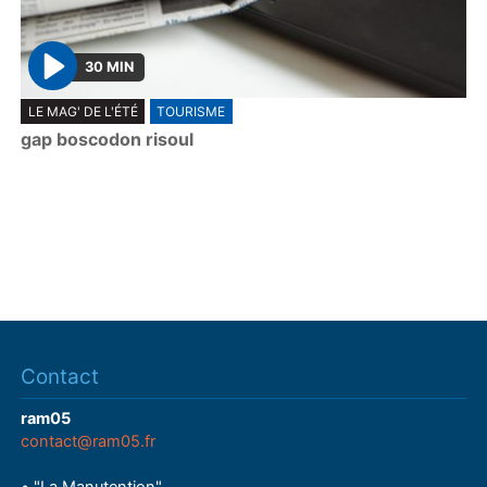
30 MIN
P
LE MAG' DE L'ÉTÉ
TOURISME
l
gap boscodon risoul
a
y
Contact
ram05
contact@ram05.fr