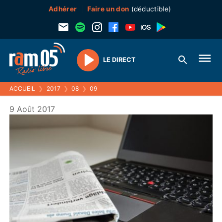
Adhérer
Faire un don
(déductible)
LE DIRECT
Play
ACCUEIL
❯
2017
❯
08
❯
09
9 Août 2017