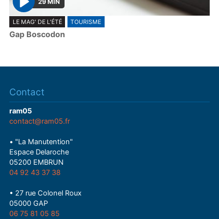
29 MIN
P
LE MAG' DE L'ÉTÉ
TOURISME
l
Gap Boscodon
a
y
Contact
ram05
contact@ram05.fr
• "La Manutention"
Espace Delaroche
05200 EMBRUN
04 92 43 37 38
• 27 rue Colonel Roux
05000 GAP
06 75 81 05 85