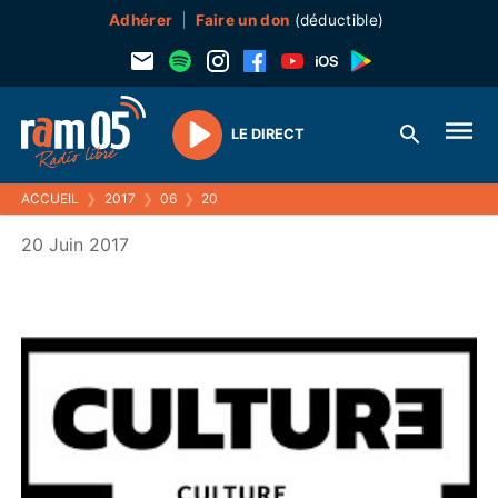
Adhérer
Faire un don
(déductible)
LE DIRECT
Play
ACCUEIL
❯
2017
❯
06
❯
20
20 Juin 2017