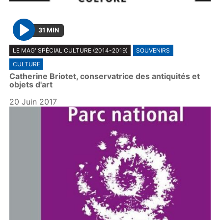
31 MIN
P
LE MAG' SPÉCIAL CULTURE (2014-2019)
SOUVENIRS
l
CULTURE
a
Catherine Briotet, conservatrice des antiquités et
y
objets d'art
20 Juin 2017