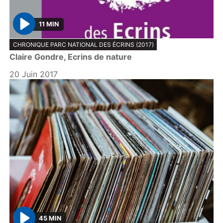
11 MIN
P
CHRONIQUE PARC NATIONAL DES ÉCRINS (2017)
l
Claire Gondre, Ecrins de nature
a
y
20 Juin 2017
45 MIN