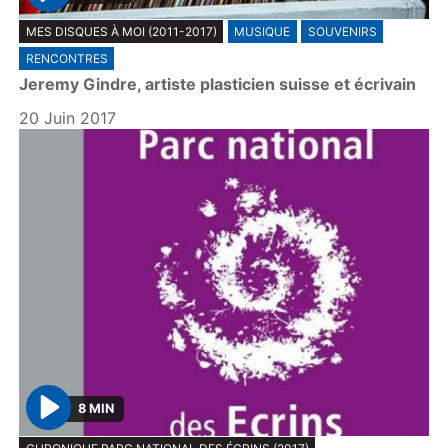
P
MES DISQUES À MOI (2011-2017)
MUSIQUE
SOUVENIRS
l
RENCONTRES
a
Jeremy Gindre, artiste plasticien suisse et écrivain
y
20 Juin 2017
8 MIN
P