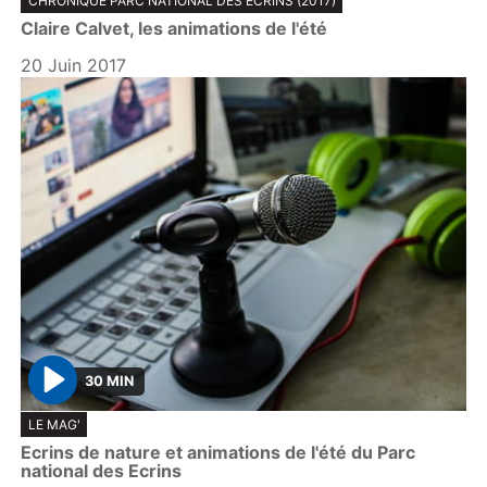
CHRONIQUE PARC NATIONAL DES ÉCRINS (2017)
l
Claire Calvet, les animations de l'été
a
y
20 Juin 2017
30 MIN
P
LE MAG'
l
Ecrins de nature et animations de l'été du Parc
a
national des Ecrins
y