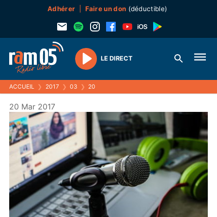
Adhérer
Faire un don
(déductible)
LE DIRECT
Play
ACCUEIL
❯
2017
❯
03
❯
20
20 Mar 2017