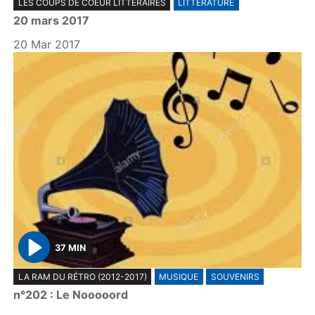
LES COUPS DE COEUR LITTÉRAIRES
LITTÉRATURE
l
20 mars 2017
a
y
20 Mar 2017
37 MIN
P
LA RAM DU RÉTRO (2012-2017)
MUSIQUE
SOUVENIRS
l
n°202 : Le Nooooord
a
y