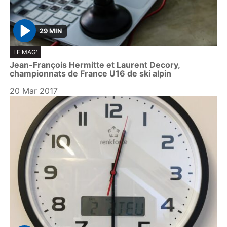
29 MIN
P
LE MAG'
l
Jean-François Hermitte et Laurent Decory,
a
championnats de France U16 de ski alpin
y
20 Mar 2017