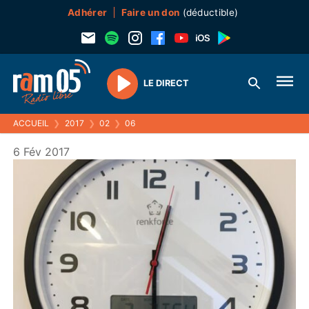
Adhérer
Faire un don
(déductible)
LE DIRECT
Play
ACCUEIL
❯
2017
❯
02
❯
06
6 Fév 2017