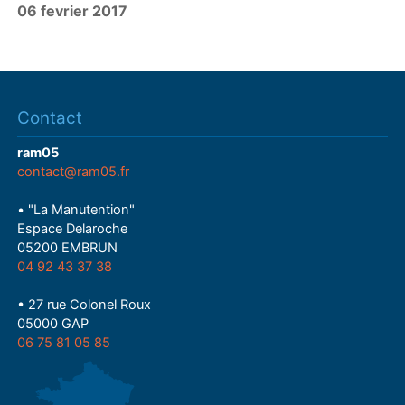
06 fevrier 2017
a
y
Contact
ram05
contact@ram05.fr
• "La Manutention"
Espace Delaroche
05200 EMBRUN
04 92 43 37 38
• 27 rue Colonel Roux
05000 GAP
06 75 81 05 85