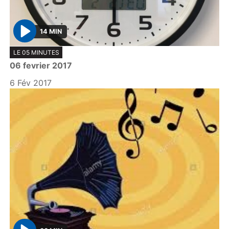
14 MIN
P
LE 05 MINUTES
l
06 fevrier 2017
a
y
6 Fév 2017