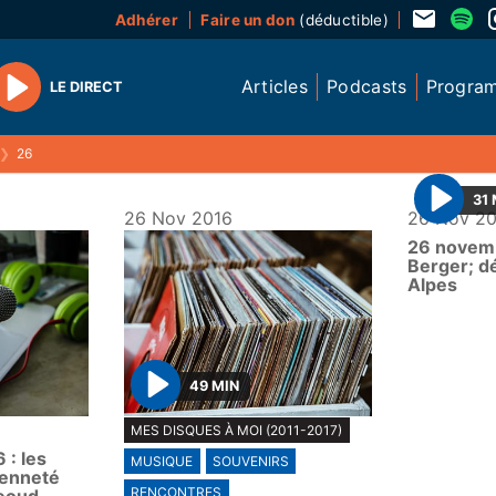
Adhérer
Faire un don
(déductible)
Articles
Podcasts
Progra
LE DIRECT
Play
❯
26
31 
26 Nov 2016
26 Nov 2
P
26 novemb
l
Berger; d
a
Alpes
y
49 MIN
P
MES DISQUES À MOI (2011-2017)
l
: les
MUSIQUE
SOUVENIRS
a
yenneté
y
RENCONTRES