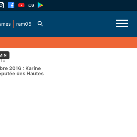
mmes
ram05
MIN
016
re 2016 : Karine
éputée des Hautes