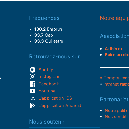
Fréquences
Notre équi
100.2
Embrun
93.7
Gap
Associatio
93.3
Guillestre
Adhérer
Faire un do
Retrouvez-nous sur
______________
Spotify
Instagram
x
• Compte-ren
Facebook
•
Intranet
ram
Youtube
L'application iOS
Partenariat
L'application Android
Notre politi
Nos conditi
Nous soutenir