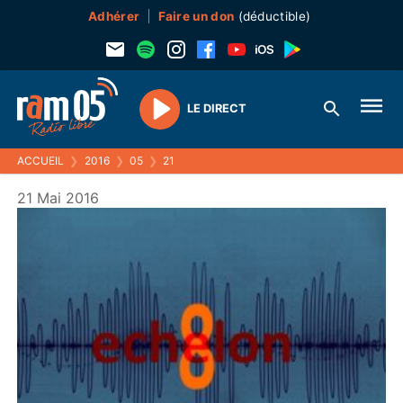
Adhérer
Faire un don
(déductible)
LE DIRECT
Play
ACCUEIL
❯
2016
❯
05
❯
21
21 Mai 2016