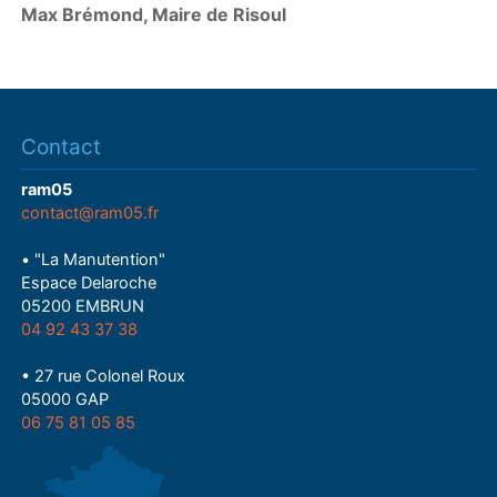
Max Brémond, Maire de Risoul
l
a
y
Contact
ram05
contact@ram05.fr
• "La Manutention"
Espace Delaroche
05200 EMBRUN
04 92 43 37 38
• 27 rue Colonel Roux
05000 GAP
06 75 81 05 85