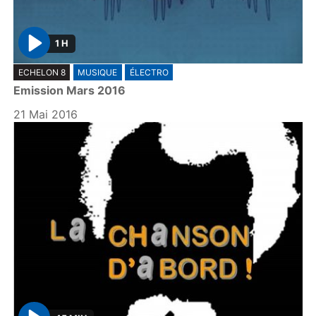
1 H
P
ECHELON 8
MUSIQUE
ÉLECTRO
l
Emission Mars 2016
a
y
21 Mai 2016