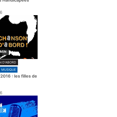
s Handicapées
16
 MIN
N D'ABORD
MUSIQUE
2016 : les filles de
16