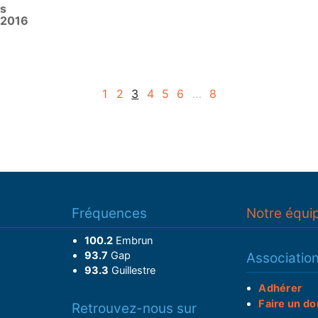
vs
l 2016
1
2
3
4
5
6
…
8
Fréquences
Notre équi
100.2
Embrun
93.7
Gap
Associatio
93.3
Guillestre
Adhérer
Faire un do
Retrouvez-nous sur