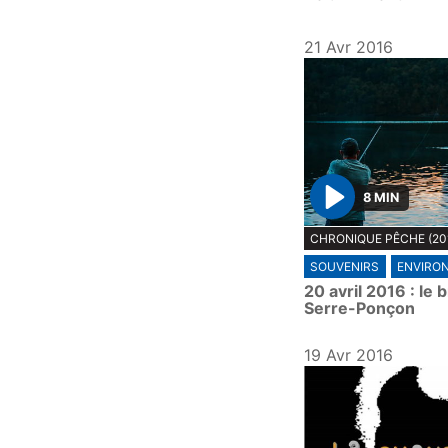
21 Avr 2016
8 MIN
P
CHRONIQUE PÊCHE (20
l
SOUVENIRS
ENVIRO
a
20 avril 2016 : le 
y
Serre-Ponçon
19 Avr 2016