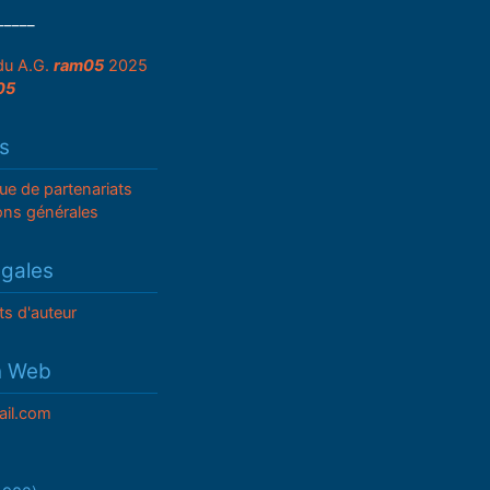
_____
du A.G.
ram05
2025
05
s
que de partenariats
ons générales
égales
ts d'auteur
n Web
il.com