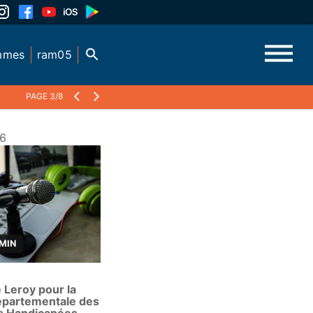
mmes
ram05
PAGE 3/8
16
 MIN
 Leroy pour la
partementale des