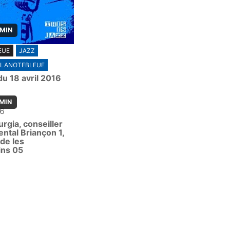
 MIN
EUE
JAZZ
LANOTEBLEUE
u 18 avril 2016
 MIN
16
rgia, conseiller
ntal Briançon 1,
de les
ins 05