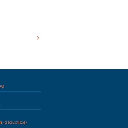
pe
n
n
(déductible)