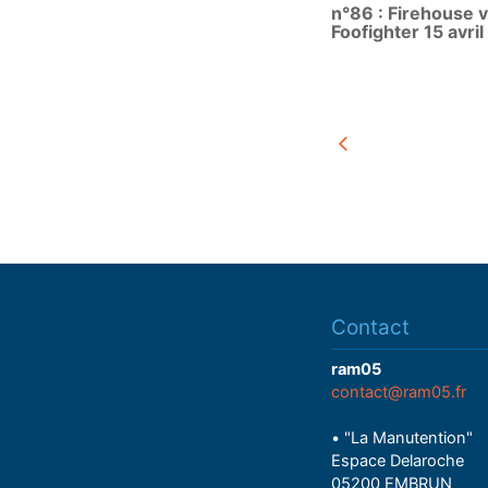
n°86 : Firehouse 
y
Foofighter 15 avri
Contact
ram05
contact@ram05.fr
• "La Manutention"
Espace Delaroche
05200 EMBRUN