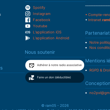
______________
Spotify
Instagram
x
• Compte-ren
Facebook
•
Intranet
ram
Youtube
L'application iOS
Partenariat
L'application Android
Notre politi
Nos conditi
Nous soutenir
Mentions l
Adhérer à notre radio associative
rs
RGPD & Droi
Faire un don (déductible)
Conceptio
no2pxl@gma
© ram05 - 2026