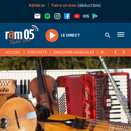
Adhérer
Faire un don
(déductible)
LE DIRECT
Play
ACCUEIL
❯
PODCASTS
❯
ÉMISSIONS MUSICALES
❯
MUSISTOIRES
❯