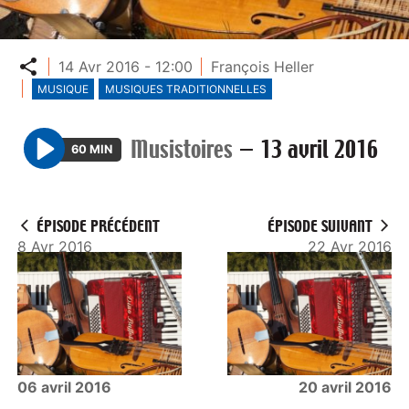
Partager
14 Avr 2016 - 12:00
François Heller
MUSIQUE
MUSIQUES TRADITIONNELLES
Musistoires
—
13 avril 2016
60 MIN
P
l
a
ÉPISODE PRÉCÉDENT
ÉPISODE SUIVANT
y
8 Avr 2016
22 Avr 2016
06 avril 2016
20 avril 2016