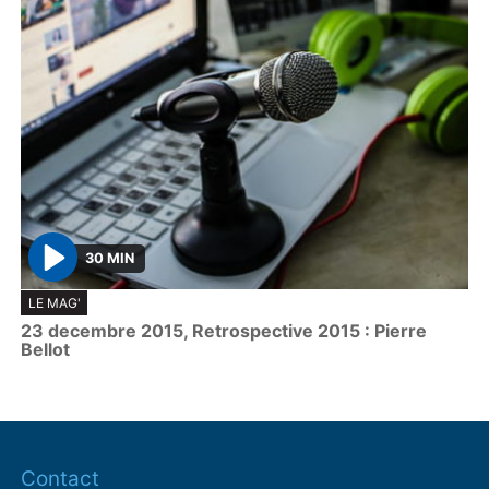
30 MIN
P
LE MAG'
l
23 decembre 2015, Retrospective 2015 : Pierre
a
Bellot
y
Contact