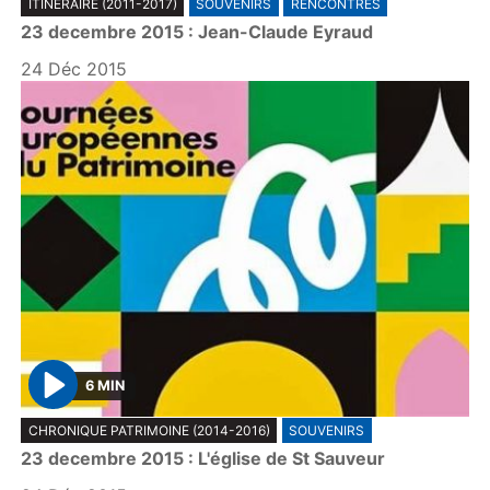
ITINÉRAIRE (2011-2017)
SOUVENIRS
RENCONTRES
l
23 decembre 2015 : Jean-Claude Eyraud
a
y
24 Déc 2015
6 MIN
P
CHRONIQUE PATRIMOINE (2014-2016)
SOUVENIRS
l
23 decembre 2015 : L'église de St Sauveur
a
y