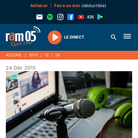
Adhérer
Faire un don
(déductible)
LE DIRECT
Play
ACCUEIL
❯
2015
❯
12
❯
24
24 Déc 2015