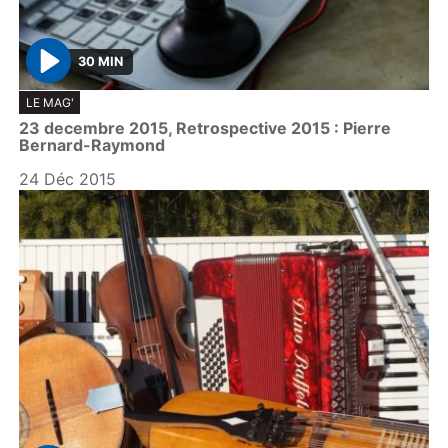
30 MIN
P
LE MAG'
l
23 decembre 2015, Retrospective 2015 : Pierre
a
Bernard-Raymond
y
24 Déc 2015