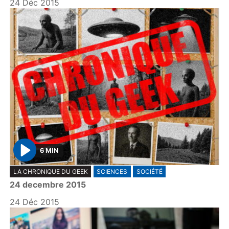
24 Déc 2015
6 MIN
P
LA CHRONIQUE DU GEEK
SCIENCES
SOCIÉTÉ
l
24 decembre 2015
a
y
24 Déc 2015