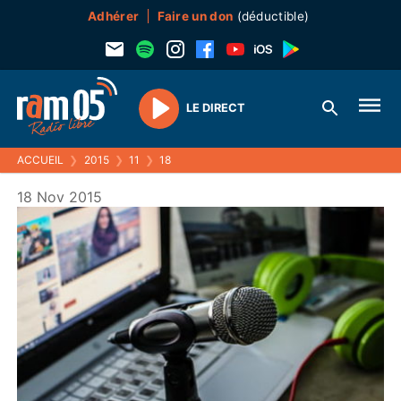
Adhérer
Faire un don
(déductible)
LE DIRECT
Play
ACCUEIL
❯
2015
❯
11
❯
18
18 Nov 2015