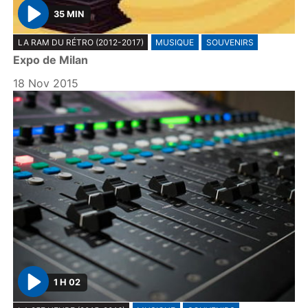
35 MIN
P
LA RAM DU RÉTRO (2012-2017)
MUSIQUE
SOUVENIRS
l
Expo de Milan
a
y
18 Nov 2015
1 H 02
P