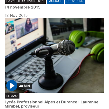
LA 25E HEURE (2015-2016)
MUSIQUE
SOUVENIRS
l
14 novembre 2015
a
y
18 Nov 2015
30 MIN
P
LE MAG'
l
Lycée Professionnel Alpes et Durance : Lauranne
a
Mirabel, proviseur
y