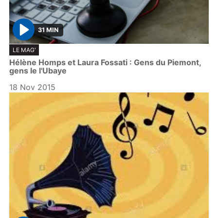
31 MIN
P
LE MAG'
l
Hélène Homps et Laura Fossati : Gens du Piemont,
a
gens le l'Ubaye
y
18 Nov 2015