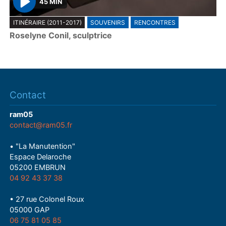
45 MIN
P
ITINÉRAIRE (2011-2017)
SOUVENIRS
RENCONTRES
l
Roselyne Conil, sculptrice
a
y
Contact
ram05
contact@ram05.fr
• "La Manutention"
Espace Delaroche
05200 EMBRUN
04 92 43 37 38
• 27 rue Colonel Roux
05000 GAP
06 75 81 05 85