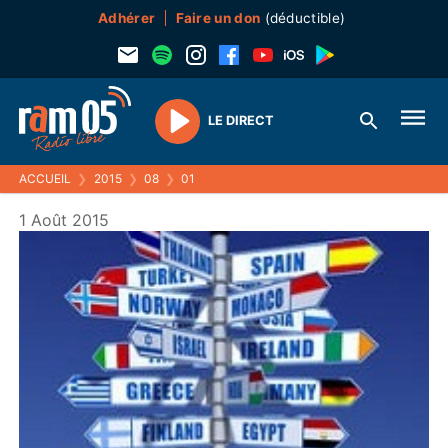
Adhérer
Faire un don
(déductible)
LE DIRECT
Play
ACCUEIL
❯
2015
❯
08
❯
01
1 Août 2015