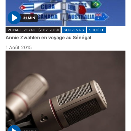
31 MIN
P
VOYAGE, VOYAGE (2012-2019)
SOUVENIRS
SOCIÉTÉ
l
Annie Zwahlen en voyage au Sénégal
a
y
1 Août 2015