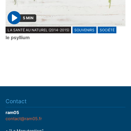
5 MIN
P
LA SANTÉ AU NATUREL (2014-2015)
SOUVENIRS
SOCIÉTÉ
l
le psyllium
a
y
Contact
ram05
contact@ram05.fr