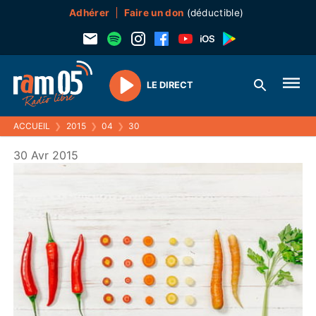
Adhérer
Faire un don
(déductible)
LE DIRECT
Play
ACCUEIL
❯
2015
❯
04
❯
30
30 Avr 2015