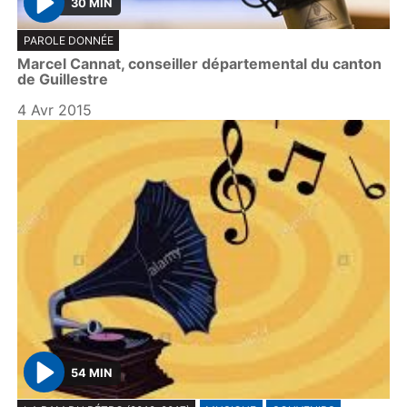
30 MIN
P
PAROLE DONNÉE
l
Marcel Cannat, conseiller départemental du canton
a
de Guillestre
y
4 Avr 2015
54 MIN
P