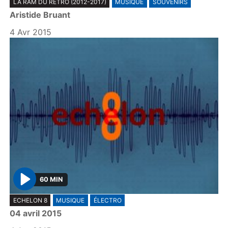
LA RAM DU RÉTRO (2012-2017)
MUSIQUE
SOUVENIRS
l
Aristide Bruant
a
y
4 Avr 2015
60 MIN
P
ECHELON 8
MUSIQUE
ÉLECTRO
l
04 avril 2015
a
y