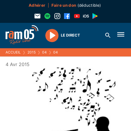
Adhérer
Faire un don
(déductible)
LE DIRECT
Play
ACCUEIL
❯
2015
❯
04
❯
04
4 Avr 2015