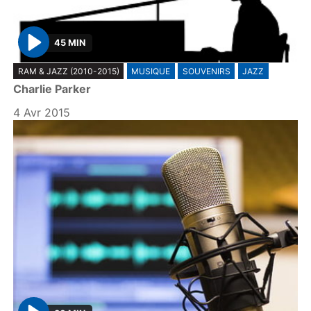
45 MIN
P
RAM & JAZZ (2010-2015)
MUSIQUE
SOUVENIRS
JAZZ
l
Charlie Parker
a
y
4 Avr 2015