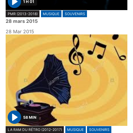
1 H 01
P
PMR (2013-2018)
MUSIQUE
SOUVENIRS
l
28 mars 2015
a
y
28 Mar 2015
58 MIN
P
LA RAM DU RÉTRO (2012-2017)
MUSIQUE
SOUVENIRS
l