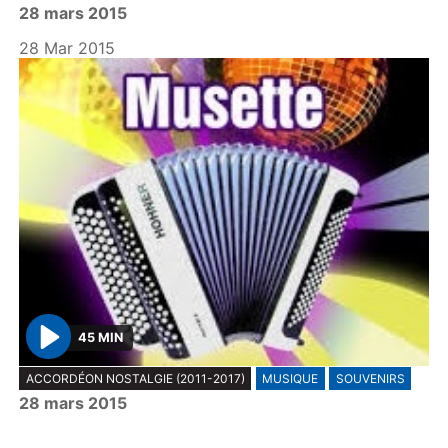
28 mars 2015
a
y
28 Mar 2015
45 MIN
P
ACCORDÉON NOSTALGIE (2011-2017)
MUSIQUE
SOUVENIRS
l
28 mars 2015
a
y