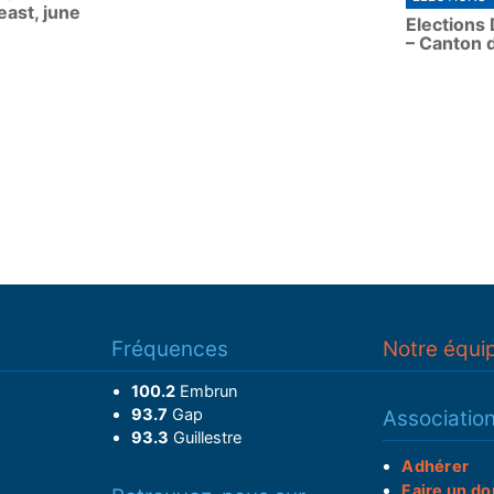
east, june
Elections
– Canton 
Fréquences
Notre équi
100.2
Embrun
93.7
Gap
Associatio
93.3
Guillestre
Adhérer
Faire un do