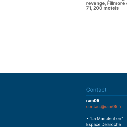
revenge, Fillmore 
71, 200 motels
Contact
ram05
contact@ram05.fr
• "La Manutention"
Espace Delaroche