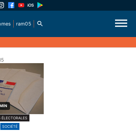
mmes
ram05
15
 MIN
 ÉLECTORALES
SOCIÉTÉ