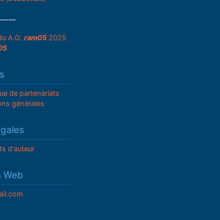
_____
du A.G.
ram05
2025
05
s
que de partenariats
ons générales
égales
ts d'auteur
n Web
il.com