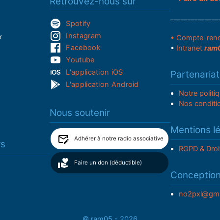
Retrouvez-nous sur
______________
Spotify
Instagram
x
• Compte-ren
Facebook
•
Intranet
ram
Youtube
L'application iOS
Partenariat
L'application Android
Notre politi
Nos conditi
Nous soutenir
Mentions l
Adhérer à notre radio associative
rs
RGPD & Droi
Faire un don (déductible)
Conceptio
no2pxl@gma
© ram05 - 2026