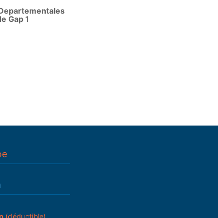
 Departementales
de Gap 1
pe
n
n
(déductible)