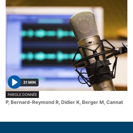
31 MIN
P
PAROLE DONNÉE
l
P, Bernard-Reymond R, Didier K, Berger M, Cannat
a
y