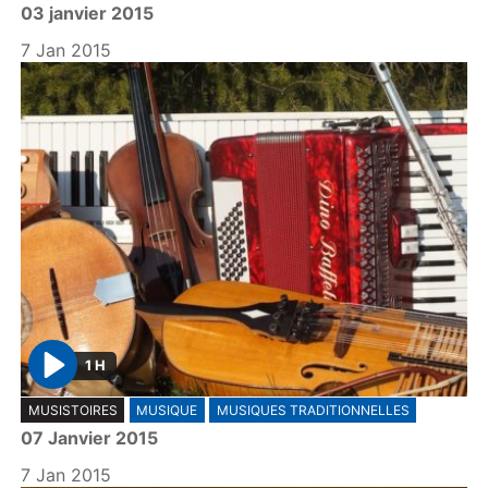
03 janvier 2015
a
y
7 Jan 2015
1 H
P
MUSISTOIRES
MUSIQUE
MUSIQUES TRADITIONNELLES
l
07 Janvier 2015
a
y
7 Jan 2015