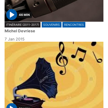
46 MIN
P
ITINÉRAIRE (2011-2017)
SOUVENIRS
RENCONTRES
l
Michel Devriese
a
y
7 Jan 2015