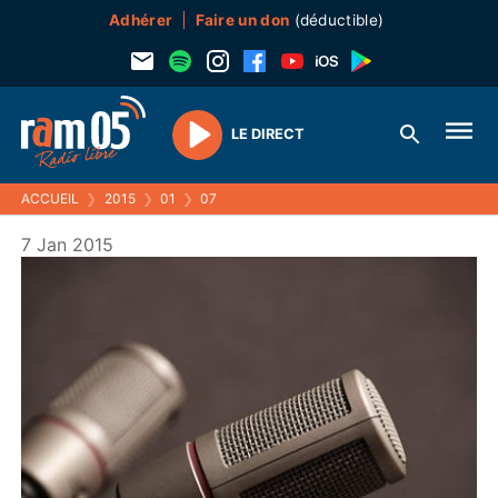
Adhérer
Faire un don
(déductible)
LE DIRECT
Play
ACCUEIL
❯
2015
❯
01
❯
07
7 Jan 2015