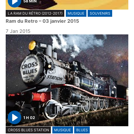
58 MIN
P
LA RAM DU RÉTRO (2012-2017)
MUSIQUE
SOUVENIRS
l
Ram du Retro – 03 janvier 2015
a
y
7 Jan 2015
1 H 02
P
CROSS BLUES STATION
MUSIQUE
BLUES
l