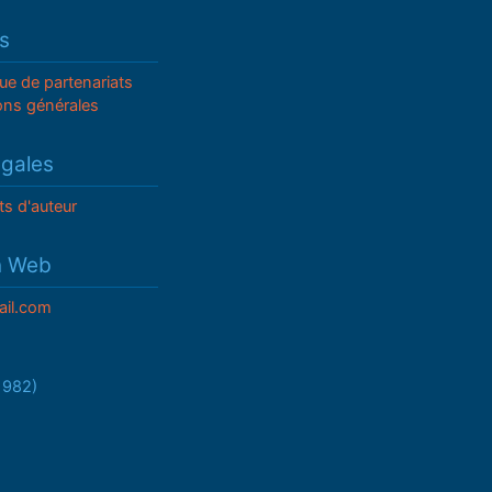
s
que de partenariats
ons générales
égales
ts d'auteur
n Web
il.com
/1982)