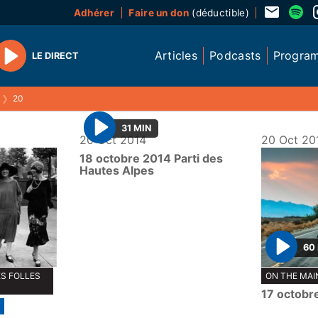
Adhérer
Faire un don
(déductible)
Articles
Podcasts
Progra
LE DIRECT
Play
❯
20
31 MIN
20 Oct 2014
20 Oct 20
P
18 octobre 2014 Parti des
l
Hautes Alpes
a
y
60
P
ES FOLLES
ON THE MAI
l
17 octobr
a
y