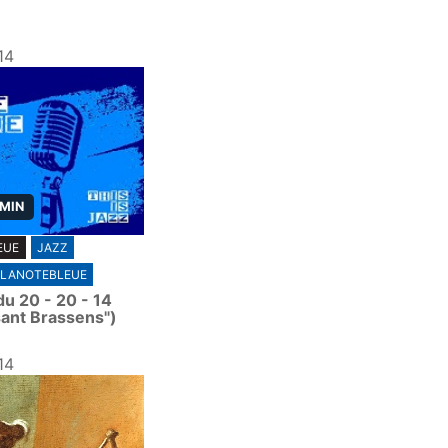
14
 MIN
EUE
JAZZ
LANOTEBLEUE
u 20 - 20 - 14
sant Brassens")
14