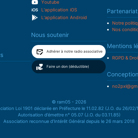
Youtube
L'application iOS
Partenariat
L'application Android
Notre politi
Nos conditi
Nous soutenir
Mentions l
Adhérer à notre radio associative
rs
RGPD & Droi
Faire un don (déductible)
Conceptio
no2pxl@gma
© ram05 - 2026
iation Loi 1901 déclarée en Préfecture le 11.02.82 (J.O. du 26/02
Autorisation d’émettre n° 05.07 (J.O. du 03.11.85)
Association reconnue d’Intérêt Général depuis le 26 mars 2018