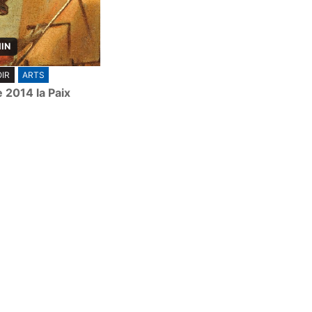
MIN
IR
ARTS
 2014 la Paix