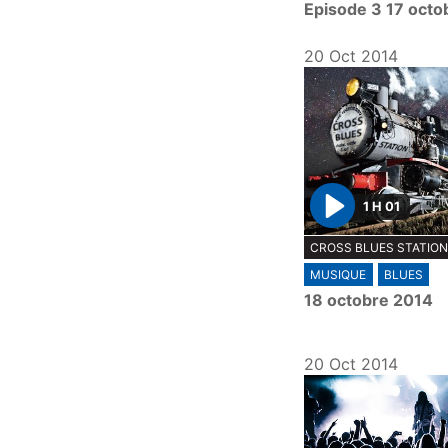
Episode 3 17 octo
20 Oct 2014
1 H 01
P
CROSS BLUES STATIO
l
MUSIQUE
BLUES
a
18 octobre 2014
y
20 Oct 2014