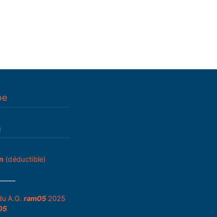
pe
n
n
(déductible)
_____
du A.G.
ram05
2025
05