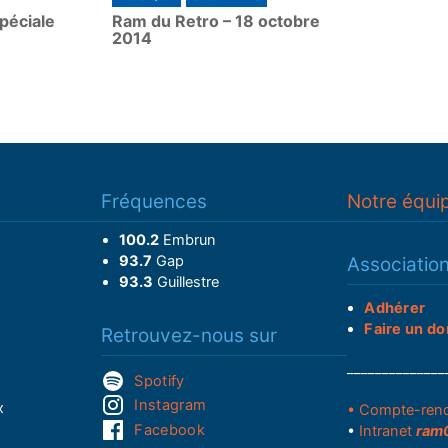
péciale
Ram du Retro – 18 octobre
y
2014
Fréquences
Notre équi
100.2
Embrun
93.7
Gap
Associatio
93.3
Guillestre
Adhérer
Faire un do
Retrouvez-nous sur
______________
Spotify
Instagram
x
• Compte-ren
Facebook
•
Intranet
ram