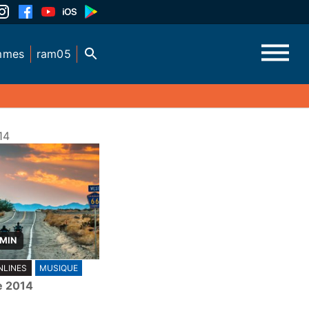
mmes
ram05
14
 MIN
NLINES
MUSIQUE
e 2014