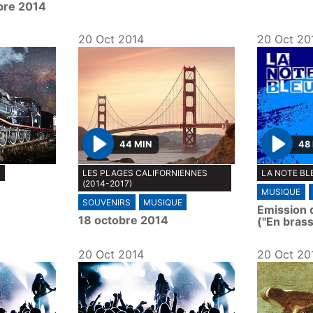
bre 2014
20 Oct 2014
20 Oct 20
44 MIN
48
P
P
N
LES PLAGES CALIFORNIENNES
LA NOTE BL
l
l
(2014-2017)
MUSIQUE
a
a
SOUVENIRS
MUSIQUE
Emission d
y
y
18 octobre 2014
("En bras
20 Oct 2014
20 Oct 20