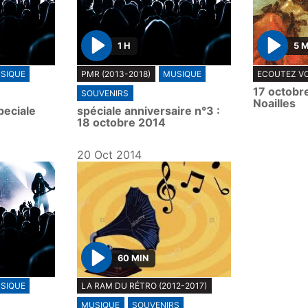
1 H
5 
P
P
SIQUE
PMR (2013-2018)
MUSIQUE
ECOUTEZ VO
l
l
17 octobre
SOUVENIRS
a
a
Noailles
peciale
spéciale anniversaire n°3 :
y
y
18 octobre 2014
20 Oct 2014
60 MIN
P
SIQUE
LA RAM DU RÉTRO (2012-2017)
l
MUSIQUE
SOUVENIRS
a