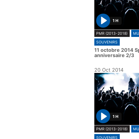
1 H
P
PMR (2013-2018)
MU
l
SOUVENIRS
a
11 octobre 2014 S
y
anniversaire 2/3
20 Oct 2014
1 H
P
PMR (2013-2018)
MU
l
SOUVENIRS
a