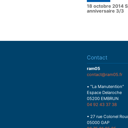
18 octobre 2014 S
y
anniversaire 3/3
Contact
ram05
contact@ram05.fr
• "La Manutention"
Espace Delaroche
05200 EMBRUN
04 92 43 37 38
• 27 rue Colonel Rou
05000 GAP