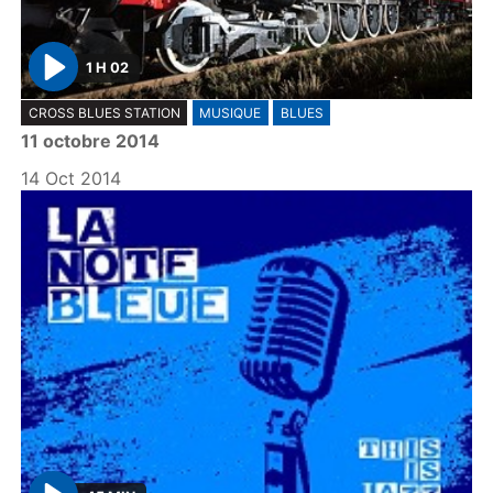
1 H 02
P
CROSS BLUES STATION
MUSIQUE
BLUES
l
11 octobre 2014
a
y
14 Oct 2014