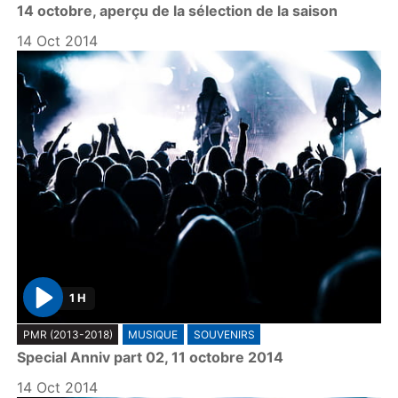
14 octobre, aperçu de la sélection de la saison
a
y
14 Oct 2014
1 H
P
PMR (2013-2018)
MUSIQUE
SOUVENIRS
l
Special Anniv part 02, 11 octobre 2014
a
y
14 Oct 2014