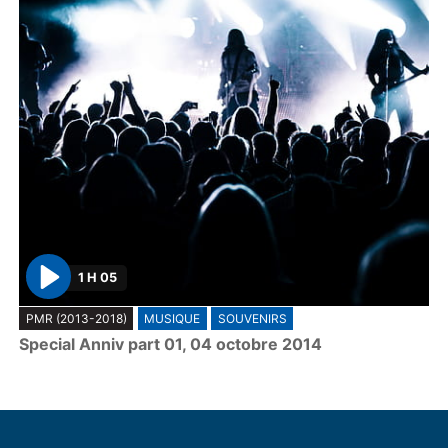
1 H 05
P
PMR (2013-2018)
MUSIQUE
SOUVENIRS
l
Special Anniv part 01, 04 octobre 2014
a
y