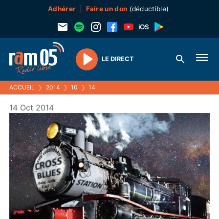
Adhérer
Faire un don
(déductible)
LE DIRECT
Play
ACCUEIL
❯
2014
❯
10
❯
14
14 Oct 2014