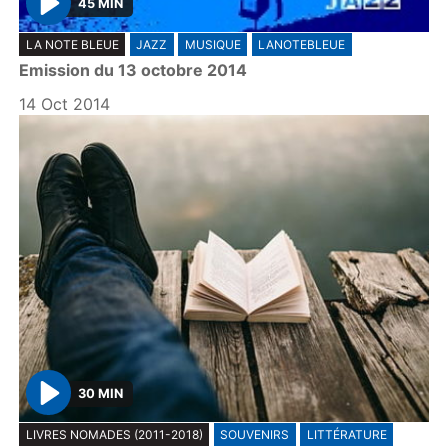
45 MIN
P
LA NOTE BLEUE
JAZZ
MUSIQUE
LANOTEBLEUE
l
Emission du 13 octobre 2014
a
y
14 Oct 2014
30 MIN
P
LIVRES NOMADES (2011-2018)
SOUVENIRS
LITTÉRATURE
l