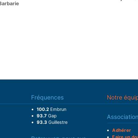
Barbarie
Fréquences
Notre équi
100.2
Embrun
93.7
Gap
Associatio
93.3
Guillestre
Adhérer
Faire un do