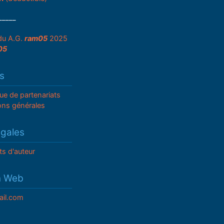
_____
du A.G.
ram05
2025
05
s
que de partenariats
ons générales
égales
ts d'auteur
n Web
il.com