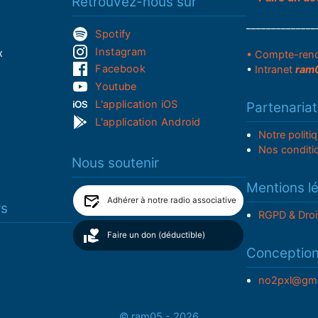
Retrouvez-nous sur
______________
Spotify
Instagram
x
• Compte-ren
Facebook
•
Intranet
ram
Youtube
L'application iOS
Partenariat
L'application Android
Notre politi
Nos conditi
Nous soutenir
Mentions l
Adhérer à notre radio associative
rs
RGPD & Droi
Faire un don (déductible)
Conceptio
no2pxl@gma
© ram05 - 2026