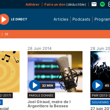
Adhérer
Faire un don
(déductible)
Articles
Podcasts
Progra
LE DIRECT
Play
❯
28
28 Juin 2014
28 Juin 2
32 MIN
45
P
P
2-2017)
PAROLE DONNÉE
PMR (2013-
l
l
Joel Giraud, maire de l
S
SOUVENIRS
a
a
Argentiere la Bessee
ecial
27 juin 20
y
y