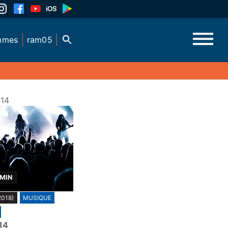
mmes
ram05
014
 MIN
2018)
MUSIQUE
14