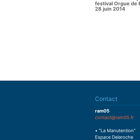
festival Orgue de 
28 juin 2014
Contact
ram05
contact@ram05.fr
• "La Manutention"
Espace Delaroche