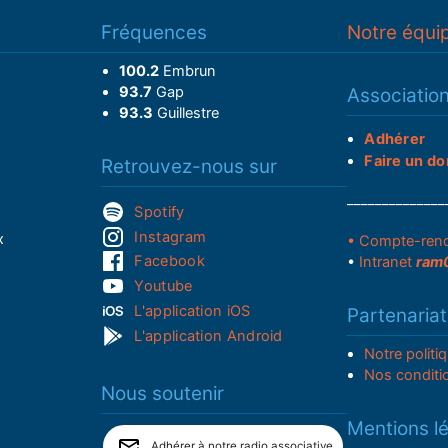
Fréquences
Notre équi
100.2
Embrun
93.7
Gap
Associatio
93.3
Guillestre
Adhérer
Faire un do
Retrouvez-nous sur
______________
Spotify
Instagram
x
• Compte-ren
Facebook
•
Intranet
ram
Youtube
L'application iOS
Partenariat
L'application Android
Notre politi
Nos conditi
Nous soutenir
Mentions l
Adhérer à notre radio associative