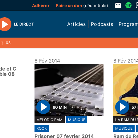
Adhérer
Faire un don
(déductible)
Articles
Podcasts
Progra
LE DIRECT
Play
❯
08
8 Fév 2014
8 Fév 201
de et C
ble 08
60 MIN
57
P
P
MELODIC RAM
MUSIQUE
LA RAM DU 
l
l
ROCK
MUSIQUE
a
a
Prisoner 07 fevrier 2014
Ram du Re
y
y