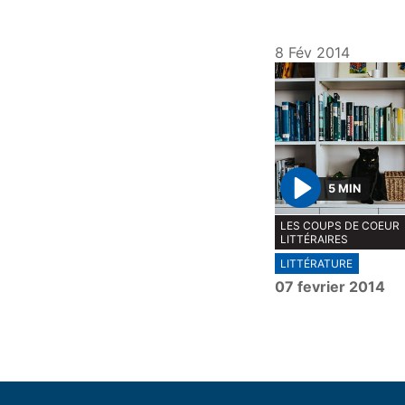
8 Fév 2014
5 MIN
P
LES COUPS DE COEUR
l
LITTÉRAIRES
a
LITTÉRATURE
y
07 fevrier 2014