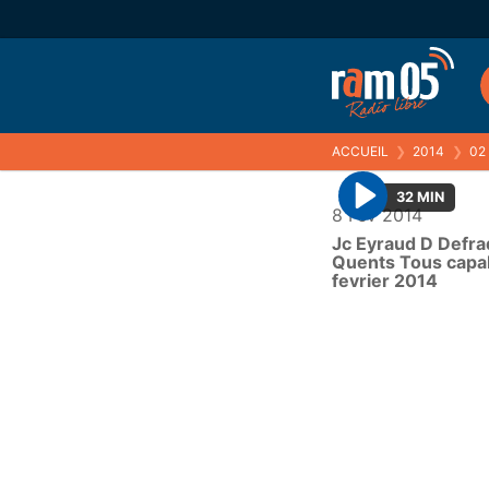
ACCUEIL
❯
2014
❯
02
32 MIN
8 Fév 2014
P
Jc Eyraud D Defra
l
Quents Tous capa
a
fevrier 2014
y