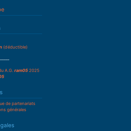
pe
n
n
(déductible)
_____
du A.G.
ram05
2025
05
s
que de partenariats
ons générales
égales