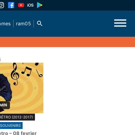
mmes
ram05
4
 MIN
RÉTRO (2012-2017)
SOUVENIRS
tro – 08 fevrier