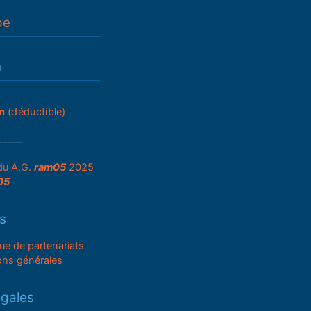
pe
n
n
(déductible)
_____
du A.G.
ram05
2025
05
s
que de partenariats
ons générales
égales