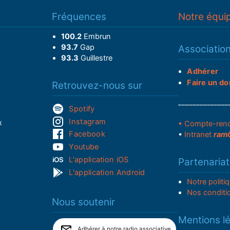
Fréquences
Notre équi
100.2
Embrun
93.7
Gap
Associatio
93.3
Guillestre
Adhérer
Faire un do
Retrouvez-nous sur
______________
Spotify
Instagram
x
• Compte-ren
Facebook
•
Intranet
ram
Youtube
L'application iOS
Partenariat
L'application Android
Notre politi
Nos conditi
Nous soutenir
Mentions l
Adhérer à notre radio associative