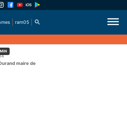
mmes
ram05
 MIN
14
 Durand maire de