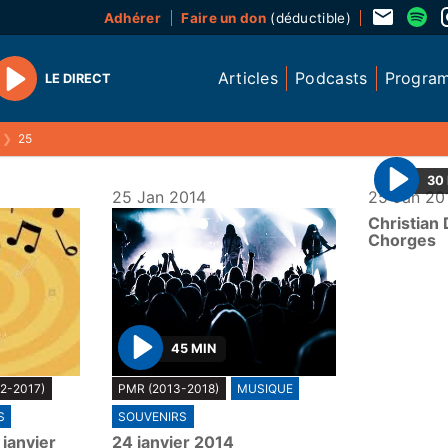
Adhérer
Faire un don
(déductible)
Articles
Podcasts
Progra
LE DIRECT
Play
❯
25
30
25 Jan 2014
25 Jan 20
P
Christian
l
Chorges
a
y
45 MIN
P
2-2017)
PMR (2013-2018)
MUSIQUE
l
S
SOUVENIRS
a
janvier
24 janvier 2014
y