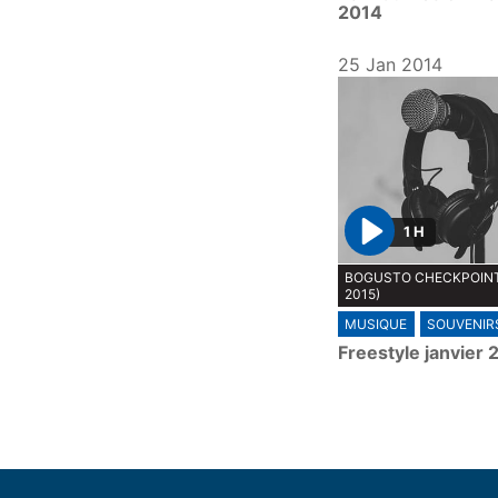
2014
25 Jan 2014
1 H
P
BOGUSTO CHECKPOINT
l
2015)
a
MUSIQUE
SOUVENIR
y
Freestyle janvier 