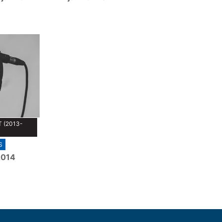
 (2013-
S
2014