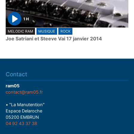
1 H
P
MELODIC RAM
MUSIQUE
ROCK
l
Joe Satriani et Steeve Vai 17 janvier 2014
a
y
Contact
ram05
contact@ram05.fr
• "La Manutention"
Espace Delaroche
05200 EMBRUN
04 92 43 37 38