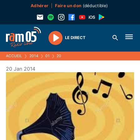
Adhérer
Faire un don
(déductible)
LE DIRECT
Play
ACCUEIL
❯
2014
❯
01
❯
20
20 Jan 2014