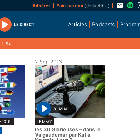
Adhérer
Faire un don
(déductible)
Articles
Podcasts
Progra
LE DIRECT
Play
❯
02
2 Sep 2013
31 MIN
P
-2019)
LE MAG'
l
les 30 Glorieuses – dans le
a
Valgaudemar par Katia
y