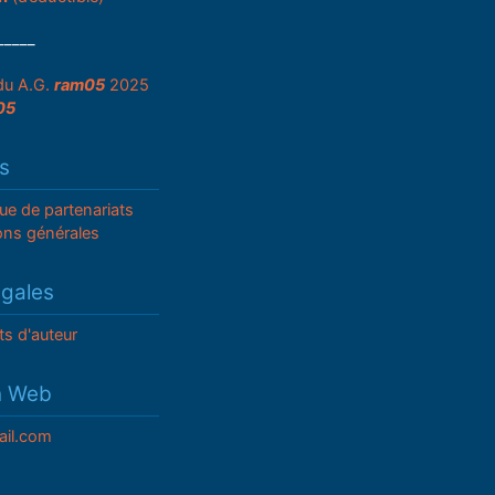
_____
du A.G.
ram05
2025
05
s
que de partenariats
ons générales
égales
ts d'auteur
n Web
il.com