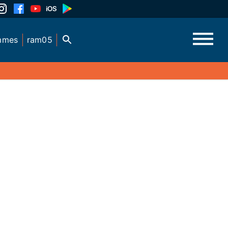
mmes
ram05