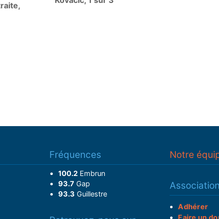
Kovacic, 1 sur 3
raite,
Fréquences
Notre équi
100.2
Embrun
93.7
Gap
Associatio
93.3
Guillestre
Adhérer
Faire un do