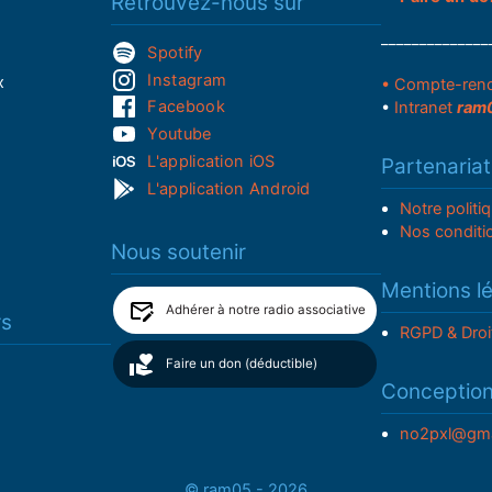
Retrouvez-nous sur
______________
Spotify
Instagram
x
• Compte-ren
Facebook
•
Intranet
ram
Youtube
L'application iOS
Partenariat
L'application Android
Notre politi
Nos conditi
Nous soutenir
Mentions l
Adhérer à notre radio associative
rs
RGPD & Droi
Faire un don (déductible)
Conceptio
no2pxl@gma
© ram05 - 2026